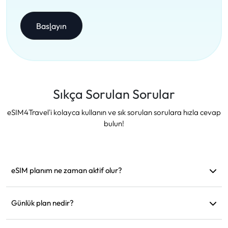
Başlayın
Sıkça Sorulan Sorular
eSIM4Travel'i kolayca kullanın ve sık sorulan sorulara hızla cevap
bulun!
eSIM planım ne zaman aktif olur?
Desteklenen bir ağa bağlanır bağlanmaz aktif hale gelir.
Hareket etmeden önce yüklemenizi öneririz.
Günlük plan nedir?
Örneğin: Sabah 9'da aktif edildiyse, ertesi gün sabah 9'a