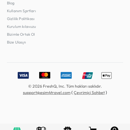
Blog
Kullanım Şartları
Gizlilik Politikası
Kurulum kılavuzu
Bizimle Ortak Ol
Bize Ulaşın
Accepted payment methods: Visa, MasterCard, American E
© 2026 FreshQ, Inc. Tüm hakları saklıdır.
(
)
support@esim4travel.com
Çevrimiçi Sohbet