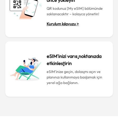
önce yükleyin
QR kodunuz [My eSIM] bölümünde
saklanacaktır – kolayca yönetin!
Kurulum kılavuzu >
eSIM'inizi varış noktanızda
etkinleştirin
eSIM'inize geçin, dolaşımı açın ve
planınızı kullanmaya başlamak için
yerel ağa bağlanın.