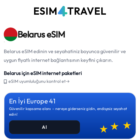
Belarus eSIM
Belarus eSIM edinin ve seyahatiniz boyunca güvenilir ve
uygun fiyatlı internet bağlantısının keyfini çıkarın.
Belarus için eSIM internet paketleri
eSIM uyumluluğunu kontrol et→
En İyi Europe 41
Güvenilir kapsama alanı – nereye giderseniz gidin, endişesiz seyahat
edin!
Al