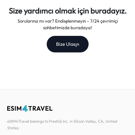
Size yardımcı olmak için buradayız.
Sorularınız mı var? Endişelenmeyin – 7/24 çevrimiçi
sohbetimizde buradayız!
Bize Ulaşın
eSIM4Travel belongs to FreshQ Inc. in Silicon Valley, CA, United
States.