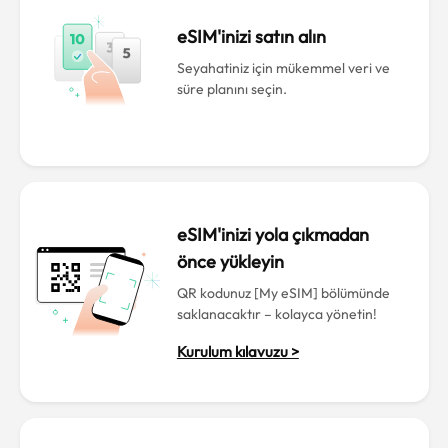
eSIM'inizi satın alın
Seyahatiniz için mükemmel veri ve
süre planını seçin.
eSIM'inizi yola çıkmadan
önce yükleyin
QR kodunuz [My eSIM] bölümünde
saklanacaktır – kolayca yönetin!
Kurulum kılavuzu >