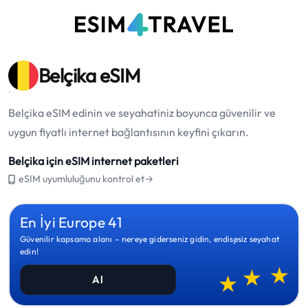
Belçika eSIM
Belçika eSIM edinin ve seyahatiniz boyunca güvenilir ve
uygun fiyatlı internet bağlantısının keyfini çıkarın.
Belçika için eSIM internet paketleri
eSIM uyumluluğunu kontrol et→
En İyi Europe 41
Güvenilir kapsama alanı – nereye giderseniz gidin, endişesiz seyahat
edin!
Al