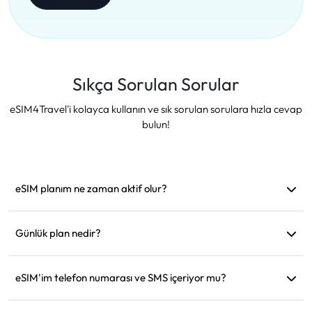
Sıkça Sorulan Sorular
eSIM4Travel'i kolayca kullanın ve sık sorulan sorulara hızla cevap
bulun!
eSIM planım ne zaman aktif olur?
Desteklenen bir ağa bağlanır bağlanmaz aktif hale gelir.
Hareket etmeden önce yüklemenizi öneririz.
Günlük plan nedir?
Örneğin: Sabah 9'da aktif edildiyse, ertesi gün sabah 9'a
kadar geçerli olur. Günlük veri miktarını tükettiğinizde hız
eSIM'im telefon numarası ve SMS içeriyor mu?
128kbps'ye düşer, böylece verinizin bir anda tükenmesinden
Sadece veri hizmeti sağlıyoruz, ancak WhatsApp gibi
endişelenmenize gerek kalmaz.