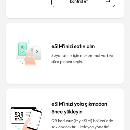
kontrol et
eSIM'inizi satın alın
Seyahatiniz için mükemmel veri ve
süre planını seçin.
eSIM'inizi yola çıkmadan
önce yükleyin
QR kodunuz [My eSIM] bölümünde
saklanacaktır – kolayca yönetin!