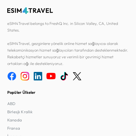
eSIM4Travel belongs to FreshQ Inc. in Silicon Valley, CA, United
States.
eSIM4Travel, gezginlere yönelik online hizmet sağlayıcısı olarak
telekomünikasyon hizmet sağlayıcıları tarafından desteklenmektedir.
Rekabetçi hizmetler sunuyoruz ve verimli bir çevrimiçi hizmet
ortakları ağı ile destekleniyoruz.
Popüler Ülkeler
ABD
Birleşik Krallık
Kanada
Fransa