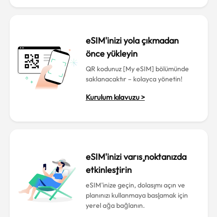
eSIM'inizi yola çıkmadan
önce yükleyin
QR kodunuz [My eSIM] bölümünde
saklanacaktır – kolayca yönetin!
Kurulum kılavuzu >
eSIM'inizi varış noktanızda
etkinleştirin
eSIM'inize geçin, dolaşımı açın ve
planınızı kullanmaya başlamak için
yerel ağa bağlanın.