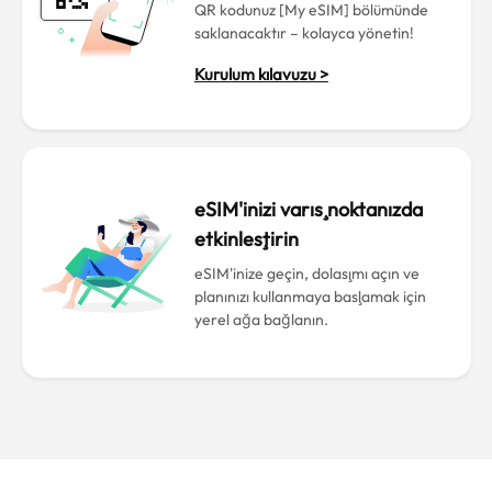
QR kodunuz [My eSIM] bölümünde
saklanacaktır – kolayca yönetin!
Kurulum kılavuzu >
eSIM'inizi varış noktanızda
etkinleştirin
eSIM'inize geçin, dolaşımı açın ve
planınızı kullanmaya başlamak için
yerel ağa bağlanın.