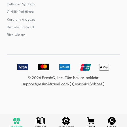
Kullanım Şartları
Gizlilik Politikası
Kurulum kılavuzu
Bizimle Ortak Ol
Bize Ulaşın
Accepted payment methods: Visa, MasterCard, American E
© 2026 FreshQ, Inc. Tüm hakları saklıdır.
(
)
support@esim4travel.com
Çevrimiçi Sohbet
Mağaza
Kılavuz
eSIM'lerim
Sepet
Hesap