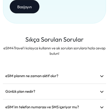
Başlayın
Sıkça Sorulan Sorular
eSIM4Travel'i kolayca kullanın ve sık sorulan sorulara hızla cevap
bulun!
eSIM planım ne zaman aktif olur?
Desteklenen bir ağa bağlanır bağlanmaz aktif hale gelir.
Hareket etmeden önce yüklemenizi öneririz.
Günlük plan nedir?
Örneğin: Sabah 9'da aktif edildiyse, ertesi gün sabah 9'a
kadar geçerli olur. Günlük veri miktarını tükettiğinizde hız
eSIM'im telefon numarası ve SMS içeriyor mu?