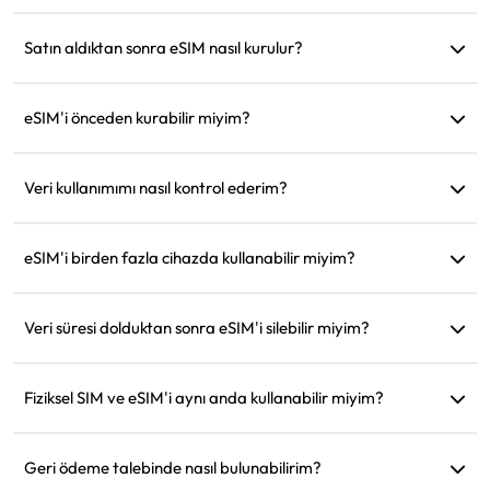
Evet, ağınızı diğer cihazlarla paylaşabilirsiniz ve veri kullanımı
telefonunuzdakiyle aynı olacaktır.
Satın aldıktan sonra eSIM nasıl kurulur?
Web sitesindeki 'eSIM'im' bölümüne gidin ve kurulum
talimatlarını takip edin.
eSIM'i önceden kurabilir miyim?
Evet, hareketten önce kurup ayarlamanızı öneririz, böylece
varır varmaz hemen kullanabilirsiniz.
Veri kullanımımı nasıl kontrol ederim?
Web sitesindeki 'eSIM'im' bölümünde veri kullanımınızı kontrol
edebilirsiniz.
eSIM'i birden fazla cihazda kullanabilir miyim?
Hayır, her eSIM yalnızca bir cihazda kurulabilir. Transfer için
müşteri desteğiyle iletişime geçin.
Veri süresi dolduktan sonra eSIM'i silebilir miyim?
Evet, ancak aynı bölgeye gelecekteki seyahatler için yeniden
yükleme yapmak üzere saklayabilirsiniz.
Fiziksel SIM ve eSIM'i aynı anda kullanabilir miyim?
Evet, ancak ek dolaşım ücretlerinden kaçınmak için yalnızca
eSIM'de mobil veriyi etkinleştirin.
Geri ödeme talebinde nasıl bulunabilirim?