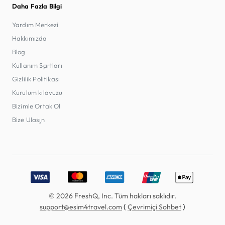
Daha Fazla Bilgi
Yardım Merkezi
Hakkımızda
Blog
Kullanım Şartları
Gizlilik Politikası
Kurulum kılavuzu
Bizimle Ortak Ol
Bize Ulaşın
Accepted payment methods: Visa, MasterCard, American E
© 2026 FreshQ, Inc. Tüm hakları saklıdır.
(
)
support@esim4travel.com
Çevrimiçi Sohbet