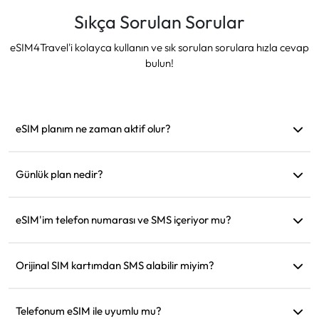
Sıkça Sorulan Sorular
eSIM4Travel'i kolayca kullanın ve sık sorulan sorulara hızla cevap
bulun!
eSIM planım ne zaman aktif olur?
Desteklenen bir ağa bağlanır bağlanmaz aktif hale gelir.
Hareket etmeden önce yüklemenizi öneririz.
Günlük plan nedir?
Örneğin: Sabah 9'da aktif edildiyse, ertesi gün sabah 9'a
kadar geçerli olur. Günlük veri miktarını tükettiğinizde hız
eSIM'im telefon numarası ve SMS içeriyor mu?
128kbps'ye düşer, böylece verinizin bir anda tükenmesinden
Sadece veri hizmeti sağlıyoruz, ancak WhatsApp gibi
endişelenmenize gerek kalmaz.
uygulamaları iletişim için kullanabilirsiniz.
Orijinal SIM kartımdan SMS alabilir miyim?
Evet, seyahat ederken kredi kartı bildirimleri gibi SMS'leri
almak için eSIM ve orijinal SIM kartınızı aynı anda
Telefonum eSIM ile uyumlu mu?