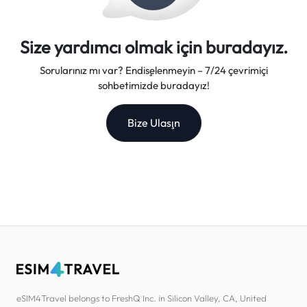
Size yardımcı olmak için buradayız.
Sorularınız mı var? Endişelenmeyin – 7/24 çevrimiçi
sohbetimizde buradayız!
Bize Ulaşın
eSIM4Travel belongs to FreshQ Inc. in Silicon Valley, CA, United