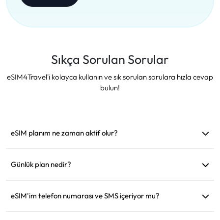
Sıkça Sorulan Sorular
eSIM4Travel'i kolayca kullanın ve sık sorulan sorulara hızla cevap
bulun!
eSIM planım ne zaman aktif olur?
Desteklenen bir ağa bağlanır bağlanmaz aktif hale gelir.
Hareket etmeden önce yüklemenizi öneririz.
Günlük plan nedir?
Örneğin: Sabah 9'da aktif edildiyse, ertesi gün sabah 9'a
kadar geçerli olur. Günlük veri miktarını tükettiğinizde hız
eSIM'im telefon numarası ve SMS içeriyor mu?
128kbps'ye düşer, böylece verinizin bir anda tükenmesinden
Sadece veri hizmeti sağlıyoruz, ancak WhatsApp gibi
endişelenmenize gerek kalmaz.