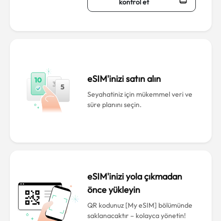
kontrol et
eSIM'inizi satın alın
Seyahatiniz için mükemmel veri ve
süre planını seçin.
eSIM'inizi yola çıkmadan
önce yükleyin
QR kodunuz [My eSIM] bölümünde
saklanacaktır – kolayca yönetin!