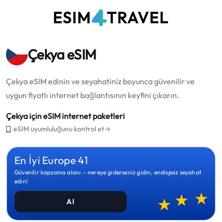
Çekya eSIM
Çekya eSIM edinin ve seyahatiniz boyunca güvenilir ve
uygun fiyatlı internet bağlantısının keyfini çıkarın.
Çekya için eSIM internet paketleri
eSIM uyumluluğunu kontrol et→
En İyi Europe 41
Güvenilir kapsama alanı – nereye giderseniz gidin, endişesiz seyahat
edin!
Al