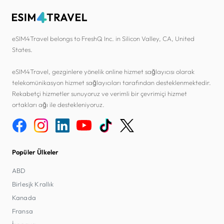
eSIM4Travel belongs to FreshQ Inc. in Silicon Valley, CA, United
States.
eSIM4Travel, gezginlere yönelik online hizmet sağlayıcısı olarak
telekomünikasyon hizmet sağlayıcıları tarafından desteklenmektedir.
Rekabetçi hizmetler sunuyoruz ve verimli bir çevrimiçi hizmet
ortakları ağı ile destekleniyoruz.
Popüler Ülkeler
ABD
Birleşik Krallık
Kanada
Fransa