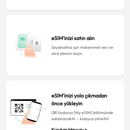
eSIM'inizi satın alın
Seyahatiniz için mükemmel veri ve
süre planını seçin.
eSIM'inizi yola çıkmadan
önce yükleyin
QR kodunuz [My eSIM] bölümünde
saklanacaktır – kolayca yönetin!
Kurulum kılavuzu >