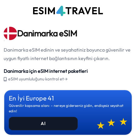
Danimarka eSIM
Danimarka eSIM edinin ve seyahatiniz boyunca güvenilir ve
uygun fiyatlı internet bağlantısının keyfini çıkarın.
Danimarka için eSIM internet paketleri
eSIM uyumluluğunu kontrol et→
En İyi Europe 41
Güvenilir kapsama alanı – nereye giderseniz gidin, endişesiz seyahat
edin!
Al