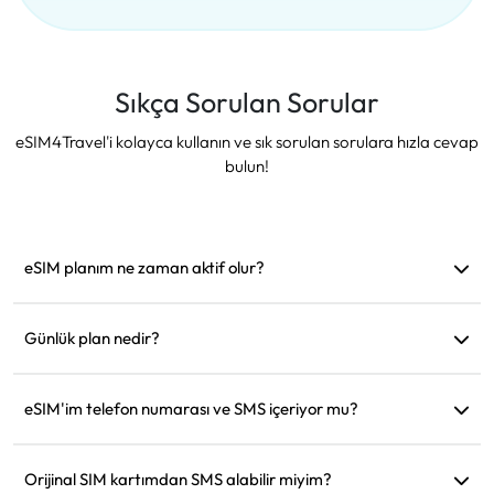
Sıkça Sorulan Sorular
eSIM4Travel'i kolayca kullanın ve sık sorulan sorulara hızla cevap
bulun!
eSIM planım ne zaman aktif olur?
Desteklenen bir ağa bağlanır bağlanmaz aktif hale gelir.
Hareket etmeden önce yüklemenizi öneririz.
Günlük plan nedir?
Örneğin: Sabah 9'da aktif edildiyse, ertesi gün sabah 9'a
kadar geçerli olur. Günlük veri miktarını tükettiğinizde hız
eSIM'im telefon numarası ve SMS içeriyor mu?
128kbps'ye düşer, böylece verinizin bir anda tükenmesinden
Sadece veri hizmeti sağlıyoruz, ancak WhatsApp gibi
endişelenmenize gerek kalmaz.
uygulamaları iletişim için kullanabilirsiniz.
Orijinal SIM kartımdan SMS alabilir miyim?