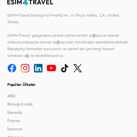
eSIM4Travel belongs to FreshQ Inc. in Silicon Valley, CA, United
States.
eSIM4Travel, gezginlere yönelik online hizmet sağlayıcısı olarak
telekomünikasyon hizmet sağlayıcıları tarafından desteklenmektedir.
Rekabetçi hizmetler sunuyoruz ve verimli bir çevrimiçi hizmet
ortakları ağı ile destekleniyoruz.
Popüler Ülkeler
ABD
Birleşik Krallık
Kanada
Fransa
İspanya
Almanya