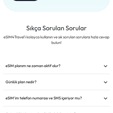
Sıkça Sorulan Sorular
eSIM4Travel'i kolayca kullanın ve sık sorulan sorulara hızla cevap
bulun!
eSIM planım ne zaman aktif olur?
Desteklenen bir ağa bağlanır bağlanmaz aktif hale gelir.
Hareket etmeden önce yüklemenizi öneririz.
Günlük plan nedir?
Örneğin: Sabah 9'da aktif edildiyse, ertesi gün sabah 9'a
kadar geçerli olur. Günlük veri miktarını tükettiğinizde hız
eSIM'im telefon numarası ve SMS içeriyor mu?
128kbps'ye düşer, böylece verinizin bir anda tükenmesinden
Sadece veri hizmeti sağlıyoruz, ancak WhatsApp gibi
endişelenmenize gerek kalmaz.