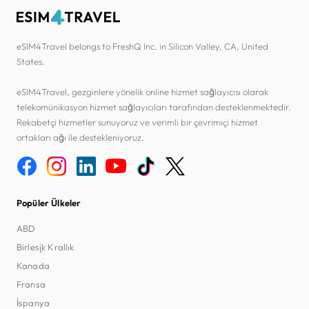
eSIM4Travel belongs to FreshQ Inc. in Silicon Valley, CA, United
States.
eSIM4Travel, gezginlere yönelik online hizmet sağlayıcısı olarak
telekomünikasyon hizmet sağlayıcıları tarafından desteklenmektedir.
Rekabetçi hizmetler sunuyoruz ve verimli bir çevrimiçi hizmet
ortakları ağı ile destekleniyoruz.
Popüler Ülkeler
ABD
Birleşik Krallık
Kanada
Fransa
İspanya