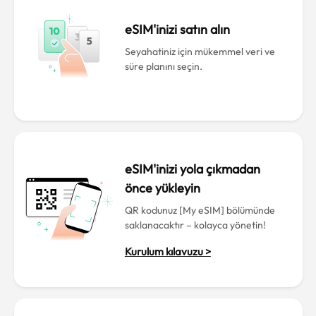
eSIM'inizi satın alın
Seyahatiniz için mükemmel veri ve
süre planını seçin.
eSIM'inizi yola çıkmadan
önce yükleyin
QR kodunuz [My eSIM] bölümünde
saklanacaktır – kolayca yönetin!
Kurulum kılavuzu >