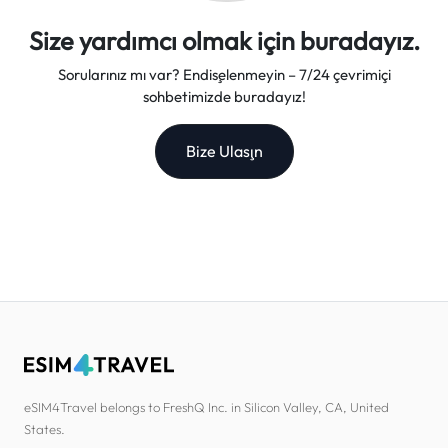
Size yardımcı olmak için buradayız.
Sorularınız mı var? Endişelenmeyin – 7/24 çevrimiçi
sohbetimizde buradayız!
Bize Ulaşın
eSIM4Travel belongs to FreshQ Inc. in Silicon Valley, CA, United
States.