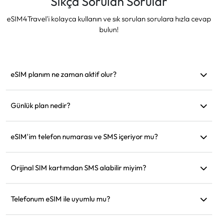
Sıkça Sorulan Sorular
eSIM4Travel'i kolayca kullanın ve sık sorulan sorulara hızla cevap
bulun!
eSIM planım ne zaman aktif olur?
Desteklenen bir ağa bağlanır bağlanmaz aktif hale gelir.
Hareket etmeden önce yüklemenizi öneririz.
Günlük plan nedir?
Örneğin: Sabah 9'da aktif edildiyse, ertesi gün sabah 9'a
kadar geçerli olur. Günlük veri miktarını tükettiğinizde hız
eSIM'im telefon numarası ve SMS içeriyor mu?
128kbps'ye düşer, böylece verinizin bir anda tükenmesinden
Sadece veri hizmeti sağlıyoruz, ancak WhatsApp gibi
endişelenmenize gerek kalmaz.
uygulamaları iletişim için kullanabilirsiniz.
Orijinal SIM kartımdan SMS alabilir miyim?
Evet, seyahat ederken kredi kartı bildirimleri gibi SMS'leri
almak için eSIM ve orijinal SIM kartınızı aynı anda
Telefonum eSIM ile uyumlu mu?
etkinleştirebilirsiniz.