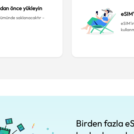
adan önce yükleyin
eSIM'
lümünde saklanacaktır –
eSIM'in
kullan
Birden fazla eS