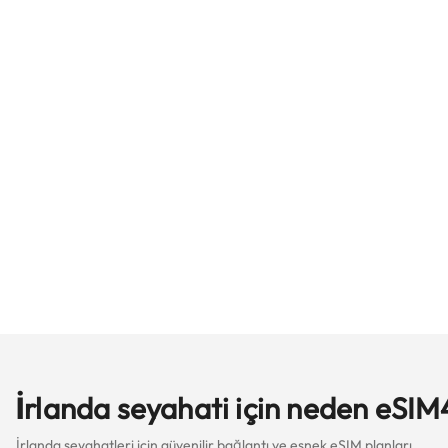
İrlanda seyahati için neden eSIM
İrlanda seyahatleri için güvenilir bağlantı ve esnek eSIM planları.