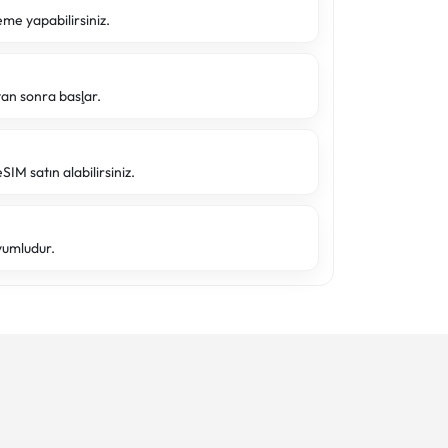
eme yapabilirsiniz.
tan sonra başlar.
SIM satın alabilirsiniz.
yumludur.