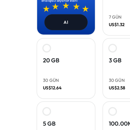
endişesiz seyahat edin!
7 GÜN
Al
US$1.32
20 GB
3 GB
30 GÜN
30 GÜN
US$12.64
US$2.58
5 GB
100.00