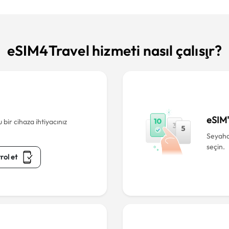
eSIM4Travel hizmeti nasıl çalışır?
eSIM'i
bir cihaza ihtiyacınız
Seyahat
seçin.
rol et