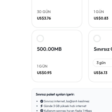
30 GÜN
1 GÜN
US$3.76
US$0.83
500.00MB
Sınırsız
1 GÜN
US$0.95
US$6.13
Sınırsız paket şunları içerir:
Sınırsız internet, bağlantı kesilmez
Günde 3 GB yüksek hızlı internet
Kullanım sonrası hız en fazla 1 Mbps