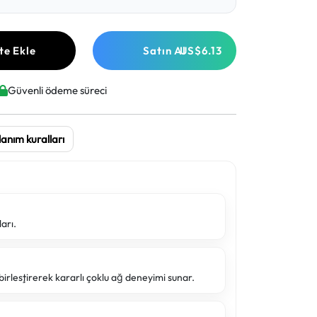
te Ekle
Satın Al
US$6.13
Güvenli ödeme süreci
lanım kuralları
ları.
irleştirerek kararlı çoklu ağ deneyimi sunar.