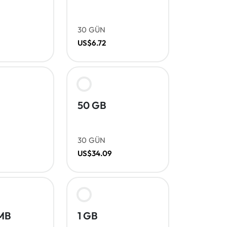
30 GÜN
US$6.72
50 GB
30 GÜN
US$34.09
MB
1 GB