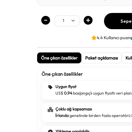
Sepe
4.4 Kullanıcı puanı
Öne çıkan özellikler
Paket açıklaması
Kul
Öne çıkan özellikler
Uygun fiyat
US$
0.94
başlangıçlı uygun fiyatlı veri plan
Çoklu ağ kapsaması
İrlanda
genelinde birden fazla operatörü b
Yükleme yapılabilir