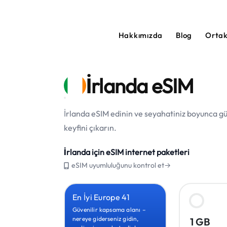
Hakkımızda
Blog
Orta
İrlanda eSIM
İrlanda eSIM edinin ve seyahatiniz boyunca güv
keyfini çıkarın.
İrlanda için eSIM internet paketleri
eSIM uyumluluğunu kontrol et→
En İyi Europe 41
Güvenilir kapsama alanı –
nereye giderseniz gidin,
1 GB