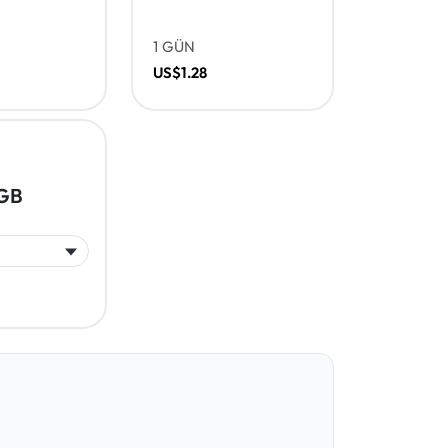
1 GÜN
US$1.28
 GB