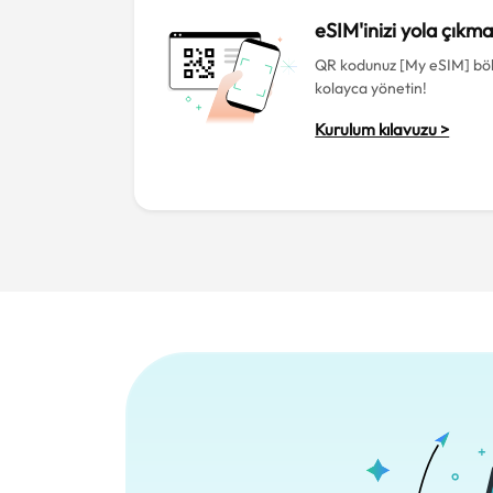
eSIM'inizi yola çıkm
QR kodunuz [My eSIM] bö
kolayca yönetin!
Kurulum kılavuzu >