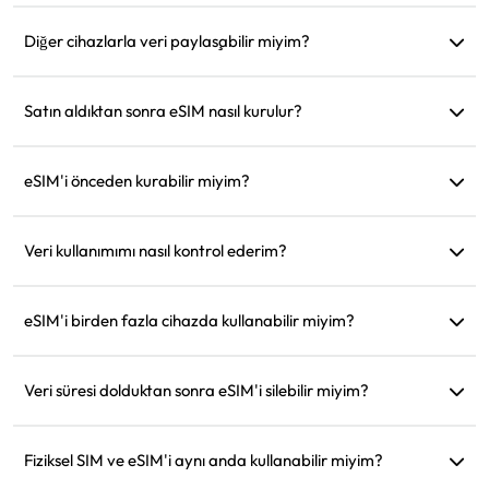
Evet, yeni bir plan satın alabilirsiniz ve bu plan mevcut planınız
sona erdiğinde otomatik olarak etkinleşir.
Diğer cihazlarla veri paylaşabilir miyim?
Evet, ağınızı diğer cihazlarla paylaşabilirsiniz ve veri kullanımı
telefonunuzdakiyle aynı olacaktır.
Satın aldıktan sonra eSIM nasıl kurulur?
Web sitesindeki 'eSIM'im' bölümüne gidin ve kurulum
talimatlarını takip edin.
eSIM'i önceden kurabilir miyim?
Evet, hareketten önce kurup ayarlamanızı öneririz, böylece
varır varmaz hemen kullanabilirsiniz.
Veri kullanımımı nasıl kontrol ederim?
Web sitesindeki 'eSIM'im' bölümünde veri kullanımınızı kontrol
edebilirsiniz.
eSIM'i birden fazla cihazda kullanabilir miyim?
Hayır, her eSIM yalnızca bir cihazda kurulabilir. Transfer için
müşteri desteğiyle iletişime geçin.
Veri süresi dolduktan sonra eSIM'i silebilir miyim?
Evet, ancak aynı bölgeye gelecekteki seyahatler için yeniden
yükleme yapmak üzere saklayabilirsiniz.
Fiziksel SIM ve eSIM'i aynı anda kullanabilir miyim?