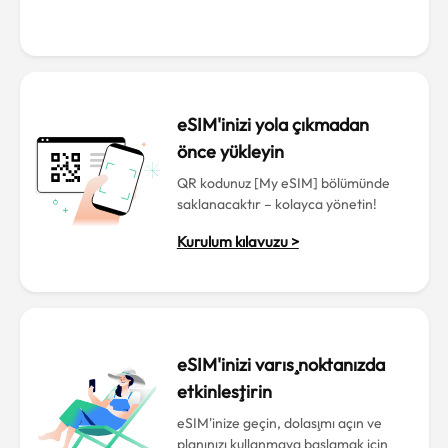
eSIM'inizi yola çıkmadan
önce yükleyin
QR kodunuz [My eSIM] bölümünde
saklanacaktır – kolayca yönetin!
Kurulum kılavuzu >
eSIM'inizi varış noktanızda
etkinleştirin
eSIM'inize geçin, dolaşımı açın ve
planınızı kullanmaya başlamak için