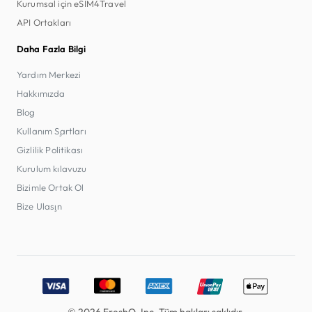
Kurumsal için eSIM4Travel
API Ortakları
Daha Fazla Bilgi
Yardım Merkezi
Hakkımızda
Blog
Kullanım Şartları
Gizlilik Politikası
Kurulum kılavuzu
Bizimle Ortak Ol
Bize Ulaşın
Accepted payment methods: Visa, MasterCard, American E
© 2026 FreshQ, Inc. Tüm hakları saklıdır.