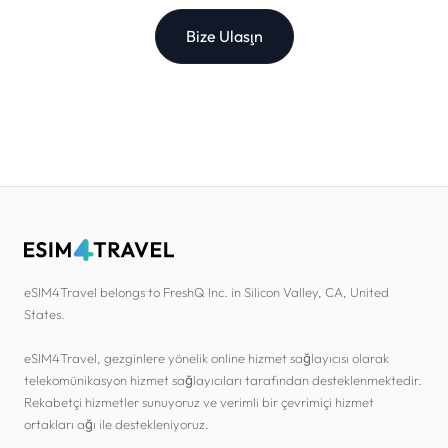
Bize Ulaşın
eSIM4Travel belongs to FreshQ Inc. in Silicon Valley, CA, United
States.
eSIM4Travel, gezginlere yönelik online hizmet sağlayıcısı olarak
telekomünikasyon hizmet sağlayıcıları tarafından desteklenmektedir.
Rekabetçi hizmetler sunuyoruz ve verimli bir çevrimiçi hizmet
ortakları ağı ile destekleniyoruz.