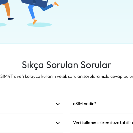
Sıkça Sorulan Sorular
SIM4Travel'i kolayca kullanın ve sık sorulan sorulara hızla cevap bulu
eSIM nedir?
le gelir. Hareket etmeden önce
eSIM, telefonunuza yerleşik bir 
sonra internete bağlanmak için k
Veri kullanım süremi uzatabilir