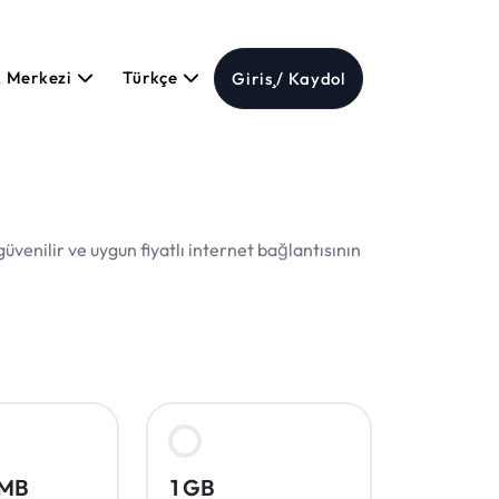
k Merkezi
Türkçe
Giriş / Kaydol
venilir ve uygun fiyatlı internet bağlantısının
0MB
1 GB