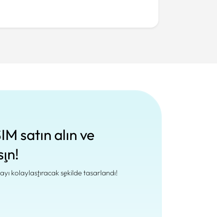
IM satın alın ve
şın!
yı kolaylaştıracak şekilde tasarlandı!