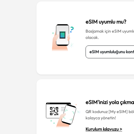
eSIM uyumlu mu?
Başlamak için eSIM uyumlu 
olacak.
eSIM uyumluluğunu kont
eSIM'inizi yola çıkm
QR kodunuz [My eSIM] bö
kolayca yönetin!
Kurulum kılavuzu >