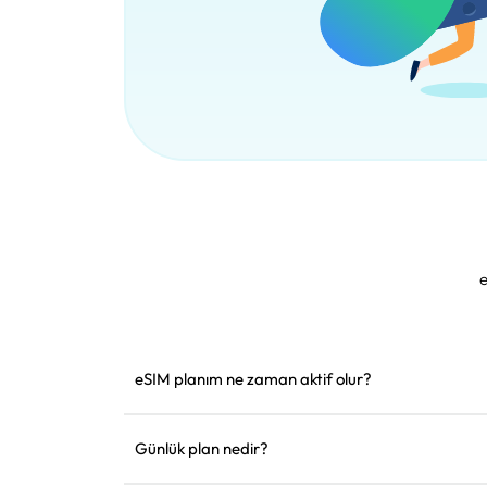
e
eSIM planım ne zaman aktif olur?
Desteklenen bir ağa bağlanır bağlanmaz aktif ha
yüklemenizi öneririz.
Günlük plan nedir?