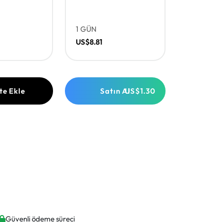
1 GÜN
US$8.81
te Ekle
Satın Al
US$1.30
Güvenli ödeme süreci