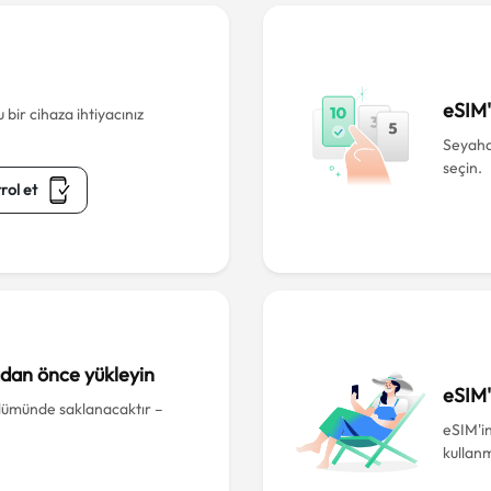
eSIM'i
bir cihaza ihtiyacınız
Seyahat
seçin.
rol et
adan önce yükleyin
eSIM'
lümünde saklanacaktır –
eSIM'in
kullan