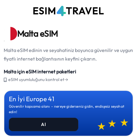
Malta eSIM
Malta eSIM edinin ve seyahatiniz boyunca güvenilir ve uygun
fiyatlı internet bağlantısının keyfini çıkarın.
Malta için eSIM internet paketleri
eSIM uyumluluğunu kontrol et→
En İyi Europe 41
Güvenilir kapsama alanı – nereye giderseniz gidin, endişesiz seyahat
edin!
Al