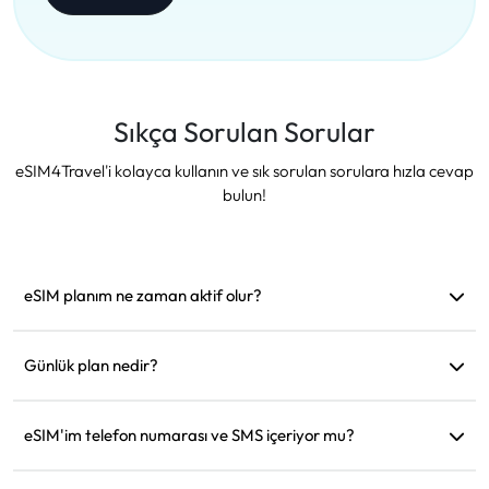
Sıkça Sorulan Sorular
eSIM4Travel'i kolayca kullanın ve sık sorulan sorulara hızla cevap
bulun!
eSIM planım ne zaman aktif olur?
Desteklenen bir ağa bağlanır bağlanmaz aktif hale gelir.
Hareket etmeden önce yüklemenizi öneririz.
Günlük plan nedir?
Örneğin: Sabah 9'da aktif edildiyse, ertesi gün sabah 9'a
kadar geçerli olur. Günlük veri miktarını tükettiğinizde hız
eSIM'im telefon numarası ve SMS içeriyor mu?
128kbps'ye düşer, böylece verinizin bir anda tükenmesinden
Sadece veri hizmeti sağlıyoruz, ancak WhatsApp gibi
endişelenmenize gerek kalmaz.