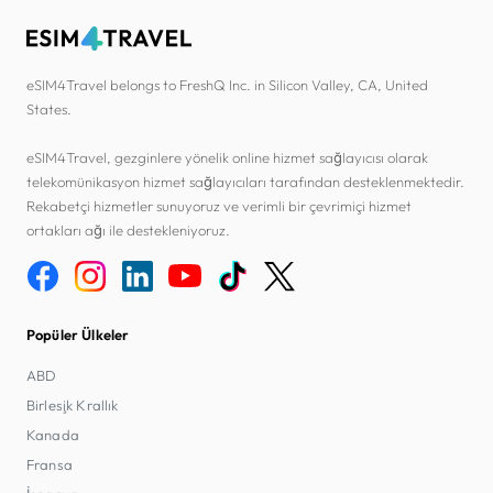
eSIM4Travel belongs to FreshQ Inc. in Silicon Valley, CA, United
States.
eSIM4Travel, gezginlere yönelik online hizmet sağlayıcısı olarak
telekomünikasyon hizmet sağlayıcıları tarafından desteklenmektedir.
Rekabetçi hizmetler sunuyoruz ve verimli bir çevrimiçi hizmet
ortakları ağı ile destekleniyoruz.
Popüler Ülkeler
ABD
Birleşik Krallık
Kanada
Fransa