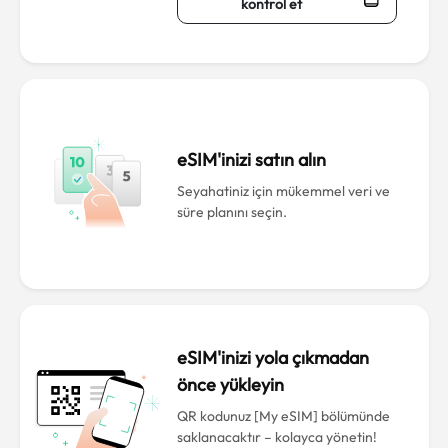
kontrol et
eSIM'inizi satın alın
Seyahatiniz için mükemmel veri ve
süre planını seçin.
eSIM'inizi yola çıkmadan
önce yükleyin
QR kodunuz [My eSIM] bölümünde
saklanacaktır – kolayca yönetin!