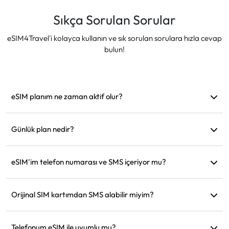
Sıkça Sorulan Sorular
eSIM4Travel'i kolayca kullanın ve sık sorulan sorulara hızla cevap
bulun!
eSIM planım ne zaman aktif olur?
Desteklenen bir ağa bağlanır bağlanmaz aktif hale gelir.
Hareket etmeden önce yüklemenizi öneririz.
Günlük plan nedir?
Örneğin: Sabah 9'da aktif edildiyse, ertesi gün sabah 9'a
kadar geçerli olur. Günlük veri miktarını tükettiğinizde hız
eSIM'im telefon numarası ve SMS içeriyor mu?
128kbps'ye düşer, böylece verinizin bir anda tükenmesinden
Sadece veri hizmeti sağlıyoruz, ancak WhatsApp gibi
endişelenmenize gerek kalmaz.
uygulamaları iletişim için kullanabilirsiniz.
Orijinal SIM kartımdan SMS alabilir miyim?
Evet, seyahat ederken kredi kartı bildirimleri gibi SMS'leri
almak için eSIM ve orijinal SIM kartınızı aynı anda
Telefonum eSIM ile uyumlu mu?