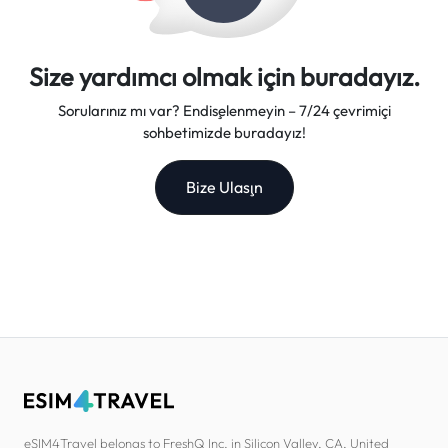
Size yardımcı olmak için buradayız.
Sorularınız mı var? Endişelenmeyin – 7/24 çevrimiçi
sohbetimizde buradayız!
Bize Ulaşın
eSIM4Travel belongs to FreshQ Inc. in Silicon Valley, CA, United