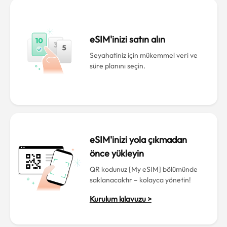
eSIM'inizi satın alın
Seyahatiniz için mükemmel veri ve
süre planını seçin.
eSIM'inizi yola çıkmadan
önce yükleyin
QR kodunuz [My eSIM] bölümünde
saklanacaktır – kolayca yönetin!
Kurulum kılavuzu >