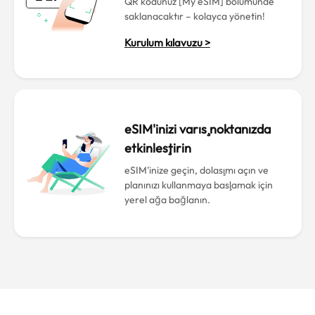
QR kodunuz [My eSIM] bölümünde
saklanacaktır – kolayca yönetin!
Kurulum kılavuzu >
eSIM'inizi varış noktanızda
etkinleştirin
eSIM'inize geçin, dolaşımı açın ve
planınızı kullanmaya başlamak için
yerel ağa bağlanın.