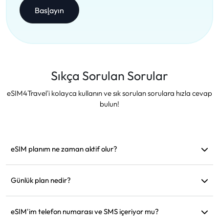
Başlayın
Sıkça Sorulan Sorular
eSIM4Travel'i kolayca kullanın ve sık sorulan sorulara hızla cevap
bulun!
eSIM planım ne zaman aktif olur?
Desteklenen bir ağa bağlanır bağlanmaz aktif hale gelir.
Hareket etmeden önce yüklemenizi öneririz.
Günlük plan nedir?
Örneğin: Sabah 9'da aktif edildiyse, ertesi gün sabah 9'a
kadar geçerli olur. Günlük veri miktarını tükettiğinizde hız
eSIM'im telefon numarası ve SMS içeriyor mu?