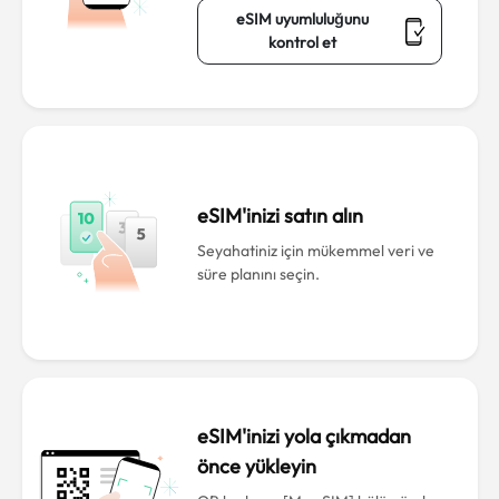
eSIM uyumluluğunu
kontrol et
eSIM'inizi satın alın
Seyahatiniz için mükemmel veri ve
süre planını seçin.
eSIM'inizi yola çıkmadan
önce yükleyin