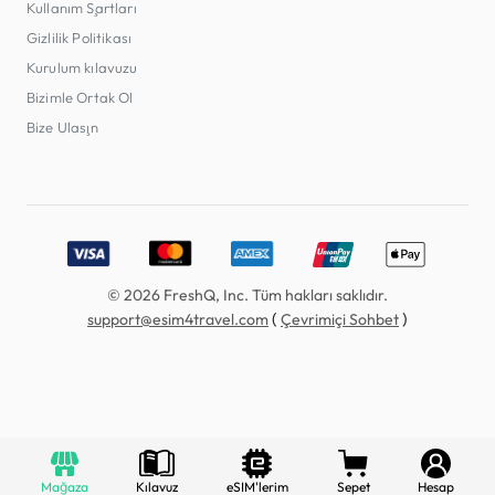
Kullanım Şartları
Gizlilik Politikası
Kurulum kılavuzu
Bizimle Ortak Ol
Bize Ulaşın
Accepted payment methods: Visa, MasterCard, American E
© 2026 FreshQ, Inc. Tüm hakları saklıdır.
(
)
support@esim4travel.com
Çevrimiçi Sohbet
Mağaza
Kılavuz
eSIM'lerim
Sepet
Hesap