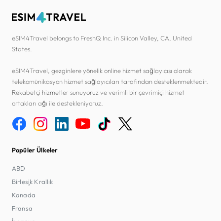
eSIM4Travel belongs to FreshQ Inc. in Silicon Valley, CA, United
States.
eSIM4Travel, gezginlere yönelik online hizmet sağlayıcısı olarak
telekomünikasyon hizmet sağlayıcıları tarafından desteklenmektedir.
Rekabetçi hizmetler sunuyoruz ve verimli bir çevrimiçi hizmet
ortakları ağı ile destekleniyoruz.
Popüler Ülkeler
ABD
Birleşik Krallık
Kanada
Fransa