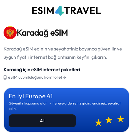
Karadağ eSIM
Karadağ eSIM edinin ve seyahatiniz boyunca güvenilir ve
uygun fiyatlı internet bağlantısının keyfini çıkarın.
Karadağ için eSIM internet paketleri
eSIM uyumluluğunu kontrol et→
En İyi Europe 41
Güvenilir kapsama alanı – nereye giderseniz gidin, endişesiz seyahat
edin!
Al