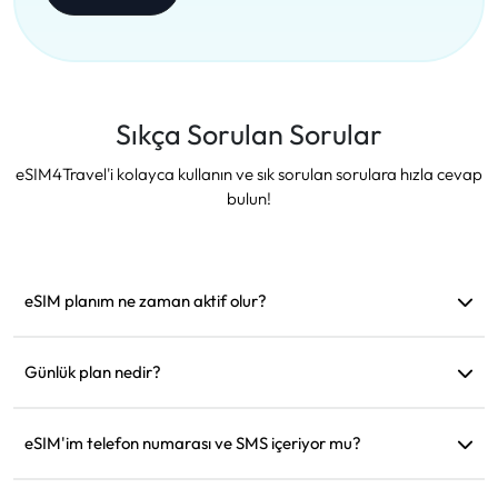
Sıkça Sorulan Sorular
eSIM4Travel'i kolayca kullanın ve sık sorulan sorulara hızla cevap
bulun!
eSIM planım ne zaman aktif olur?
Desteklenen bir ağa bağlanır bağlanmaz aktif hale gelir.
Hareket etmeden önce yüklemenizi öneririz.
Günlük plan nedir?
Örneğin: Sabah 9'da aktif edildiyse, ertesi gün sabah 9'a
kadar geçerli olur. Günlük veri miktarını tükettiğinizde hız
eSIM'im telefon numarası ve SMS içeriyor mu?
128kbps'ye düşer, böylece verinizin bir anda tükenmesinden
Sadece veri hizmeti sağlıyoruz, ancak WhatsApp gibi
endişelenmenize gerek kalmaz.