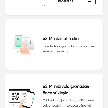
kontrol et
eSIM'inizi satın alın
Seyahatiniz için mükemmel veri ve
süre planını seçin.
eSIM'inizi yola çıkmadan
önce yükleyin
QR kodunuz [My eSIM] bölümünde
saklanacaktır – kolayca yönetin!