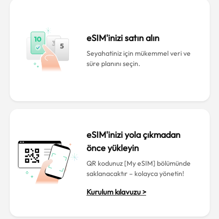
eSIM'inizi satın alın
Seyahatiniz için mükemmel veri ve
süre planını seçin.
eSIM'inizi yola çıkmadan
önce yükleyin
QR kodunuz [My eSIM] bölümünde
saklanacaktır – kolayca yönetin!
Kurulum kılavuzu >