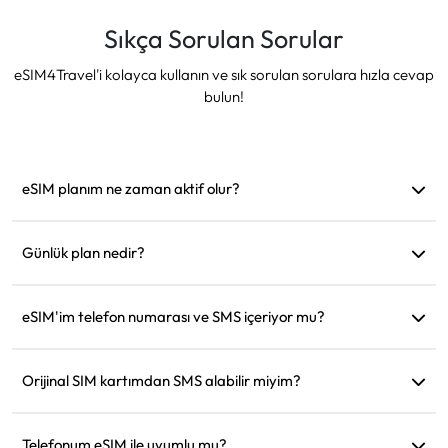
Sıkça Sorulan Sorular
eSIM4Travel'i kolayca kullanın ve sık sorulan sorulara hızla cevap
bulun!
eSIM planım ne zaman aktif olur?
Desteklenen bir ağa bağlanır bağlanmaz aktif hale gelir.
Hareket etmeden önce yüklemenizi öneririz.
Günlük plan nedir?
Örneğin: Sabah 9'da aktif edildiyse, ertesi gün sabah 9'a
kadar geçerli olur. Günlük veri miktarını tükettiğinizde hız
eSIM'im telefon numarası ve SMS içeriyor mu?
128kbps'ye düşer, böylece verinizin bir anda tükenmesinden
Sadece veri hizmeti sağlıyoruz, ancak WhatsApp gibi
endişelenmenize gerek kalmaz.
uygulamaları iletişim için kullanabilirsiniz.
Orijinal SIM kartımdan SMS alabilir miyim?
Evet, seyahat ederken kredi kartı bildirimleri gibi SMS'leri
almak için eSIM ve orijinal SIM kartınızı aynı anda
Telefonum eSIM ile uyumlu mu?