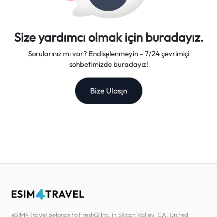
Size yardımcı olmak için buradayız.
Sorularınız mı var? Endişelenmeyin – 7/24 çevrimiçi
sohbetimizde buradayız!
Bize Ulaşın
eSIM4Travel belongs to FreshQ Inc. in Silicon Valley, CA, United