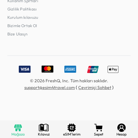
Kullanım Şartları
Gizlilik Politikası
Kurulum kılavuzu
Bizimle Ortak Ol
Bize Ulaşın
Accepted payment methods: Visa, MasterCard, American E
© 2026 FreshQ, Inc. Tüm hakları saklıdır.
(
)
support@esim4travel.com
Çevrimiçi Sohbet
Mağaza
Kılavuz
eSIM'lerim
Sepet
Hesap