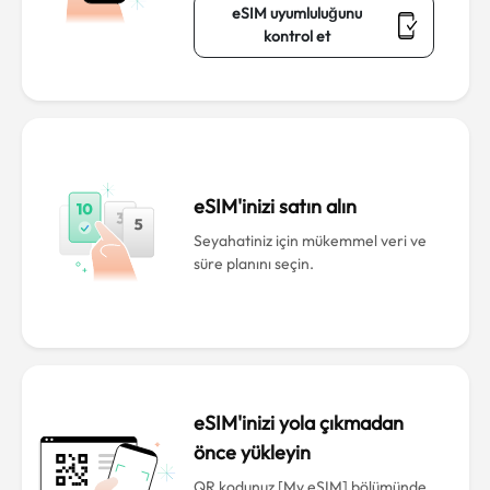
eSIM uyumluluğunu
kontrol et
eSIM'inizi satın alın
Seyahatiniz için mükemmel veri ve
süre planını seçin.
eSIM'inizi yola çıkmadan
önce yükleyin
QR kodunuz [My eSIM] bölümünde