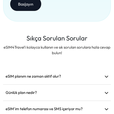
Başlayın
Sıkça Sorulan Sorular
eSIM4Travel'i kolayca kullanın ve sık sorulan sorulara hızla cevap
bulun!
eSIM planım ne zaman aktif olur?
Desteklenen bir ağa bağlanır bağlanmaz aktif hale gelir.
Hareket etmeden önce yüklemenizi öneririz.
Günlük plan nedir?
Örneğin: Sabah 9'da aktif edildiyse, ertesi gün sabah 9'a
kadar geçerli olur. Günlük veri miktarını tükettiğinizde hız
eSIM'im telefon numarası ve SMS içeriyor mu?