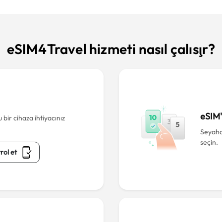
eSIM4Travel hizmeti nasıl çalışır?
eSIM'i
bir cihaza ihtiyacınız
Seyahat
seçin.
rol et