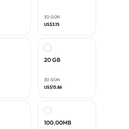
30 GÜN
US$3.15
20 GB
30 GÜN
US$15.86
100.00MB