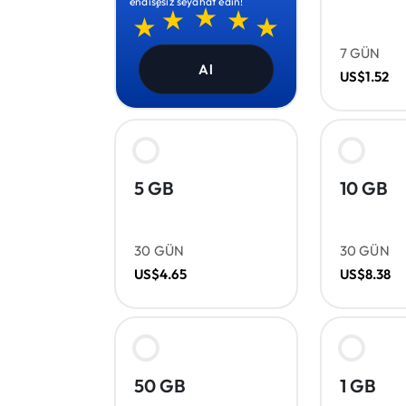
endişesiz seyahat edin!
7 GÜN
Al
US$1.52
5 GB
10 GB
30 GÜN
30 GÜN
US$4.65
US$8.38
50 GB
1 GB