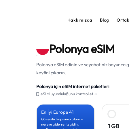
Hakkımızda
Blog
Orta
Polonya eSIM
Polonya eSIM edinin ve seyahatiniz boyunca güv
keyfini çıkarın.
Polonya için eSIM internet paketleri
eSIM uyumluluğunu kontrol et→
En İyi Europe 41
Güvenilir kapsama alanı –
nereye giderseniz gidin,
1 GB