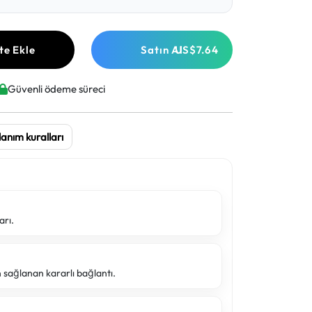
te Ekle
Satın Al
US$7.64
Güvenli ödeme süreci
lanım kuralları
arı.
 sağlanan kararlı bağlantı.