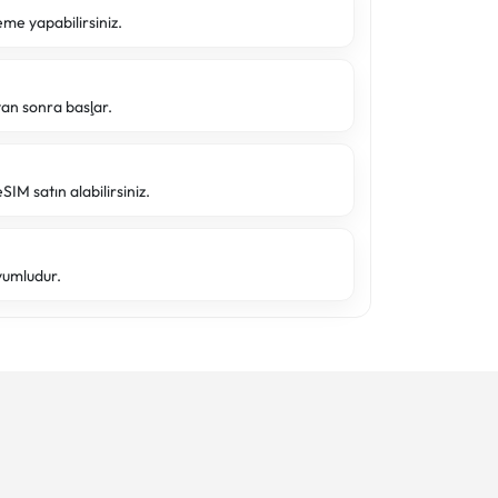
eme yapabilirsiniz.
tan sonra başlar.
SIM satın alabilirsiniz.
yumludur.