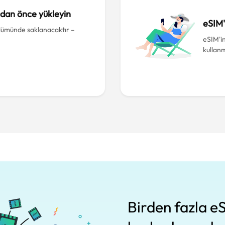
adan önce yükleyin
eSIM'
lümünde saklanacaktır –
eSIM'in
kullan
Birden fazla eS