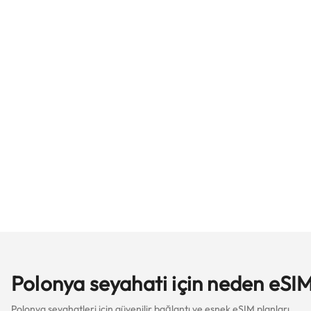
Polonya seyahati için neden eSIM
Polonya seyahatleri için güvenilir bağlantı ve esnek eSIM planları.