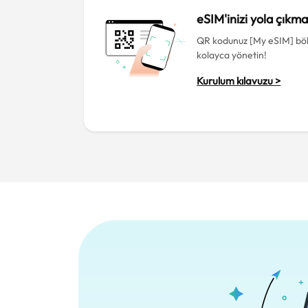
eSIM'inizi yola çıkm
QR kodunuz [My eSIM] bö
kolayca yönetin!
Kurulum kılavuzu >