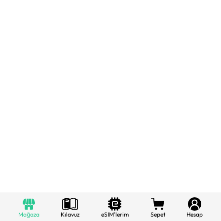
Mağaza
Kılavuz
eSIM'lerim
Sepet
Hesap