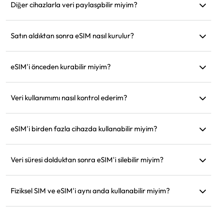
sona erdiğinde otomatik olarak etkinleşir.
Diğer cihazlarla veri paylaşabilir miyim?
Evet, ağınızı diğer cihazlarla paylaşabilirsiniz ve veri kullanımı
telefonunuzdakiyle aynı olacaktır.
Satın aldıktan sonra eSIM nasıl kurulur?
Web sitesindeki 'eSIM'im' bölümüne gidin ve kurulum
talimatlarını takip edin.
eSIM'i önceden kurabilir miyim?
Evet, hareketten önce kurup ayarlamanızı öneririz, böylece
varır varmaz hemen kullanabilirsiniz.
Veri kullanımımı nasıl kontrol ederim?
Web sitesindeki 'eSIM'im' bölümünde veri kullanımınızı kontrol
edebilirsiniz.
eSIM'i birden fazla cihazda kullanabilir miyim?
Hayır, her eSIM yalnızca bir cihazda kurulabilir. Transfer için
müşteri desteğiyle iletişime geçin.
Veri süresi dolduktan sonra eSIM'i silebilir miyim?
Evet, ancak aynı bölgeye gelecekteki seyahatler için yeniden
yükleme yapmak üzere saklayabilirsiniz.
Fiziksel SIM ve eSIM'i aynı anda kullanabilir miyim?
Evet, ancak ek dolaşım ücretlerinden kaçınmak için yalnızca