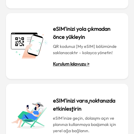
eSIM'inizi yola çıkmadan
önce yükleyin
QR kodunuz [My eSIM] bölümünde
saklanacaktır – kolayca yönetin!
Kurulum kılavuzu >
eSIM'inizi varış noktanızda
etkinleştirin
eSIM'inize geçin, dolaşımı açın ve
planınızı kullanmaya başlamak için
yerel ağa bağlanın.