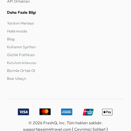
API Ortakları
Daha Fazla Bilgi
Yardım Merkezi
Hakkımızda
Blog
Kullanım Şartları
Gizlilik Politikası
Kurulum kılavuzu
Bizimle Ortak Ol
Bize Ulaşın
Accepted payment methods: Visa, MasterCard, American E
© 2026 FreshQ, Inc. Tüm hakları saklıdır.
(
)
support@esim4travel.com
Çevrimiçi Sohbet