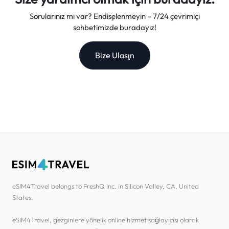
Sorularınız mı var? Endişelenmeyin – 7/24 çevrimiçi
sohbetimizde buradayız!
Bize Ulaşın
eSIM4Travel belongs to FreshQ Inc. in Silicon Valley, CA, United
States.
eSIM4Travel, gezginlere yönelik online hizmet sağlayıcısı olarak