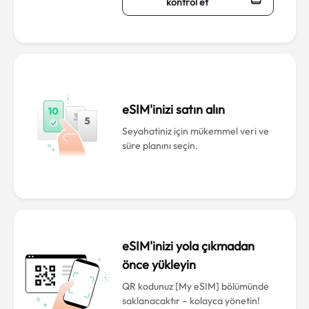
kontrol et
eSIM'inizi satın alın
Seyahatiniz için mükemmel veri ve
süre planını seçin.
eSIM'inizi yola çıkmadan
önce yükleyin
QR kodunuz [My eSIM] bölümünde
saklanacaktır – kolayca yönetin!