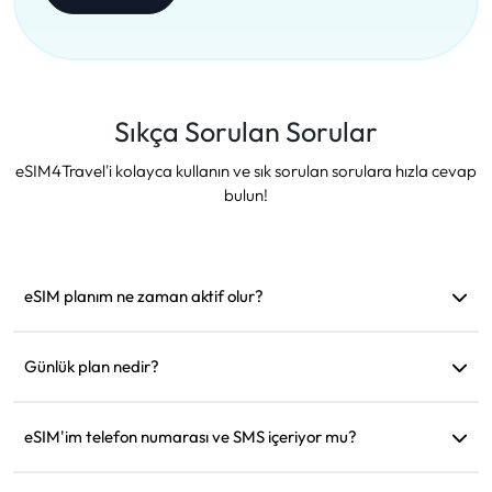
Sıkça Sorulan Sorular
eSIM4Travel'i kolayca kullanın ve sık sorulan sorulara hızla cevap
bulun!
eSIM planım ne zaman aktif olur?
Desteklenen bir ağa bağlanır bağlanmaz aktif hale gelir.
Hareket etmeden önce yüklemenizi öneririz.
Günlük plan nedir?
Örneğin: Sabah 9'da aktif edildiyse, ertesi gün sabah 9'a
kadar geçerli olur. Günlük veri miktarını tükettiğinizde hız
eSIM'im telefon numarası ve SMS içeriyor mu?
128kbps'ye düşer, böylece verinizin bir anda tükenmesinden
Sadece veri hizmeti sağlıyoruz, ancak WhatsApp gibi
endişelenmenize gerek kalmaz.