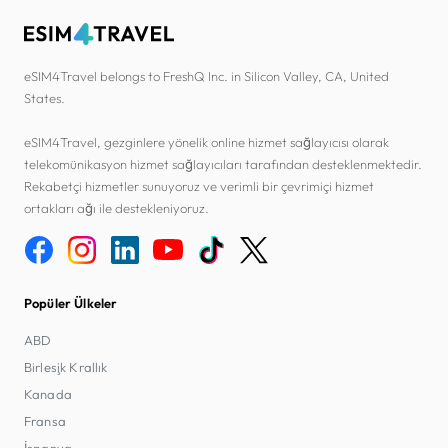
eSIM4Travel belongs to FreshQ Inc. in Silicon Valley, CA, United
States.
eSIM4Travel, gezginlere yönelik online hizmet sağlayıcısı olarak
telekomünikasyon hizmet sağlayıcıları tarafından desteklenmektedir.
Rekabetçi hizmetler sunuyoruz ve verimli bir çevrimiçi hizmet
ortakları ağı ile destekleniyoruz.
Popüler Ülkeler
ABD
Birleşik Krallık
Kanada
Fransa
İspanya