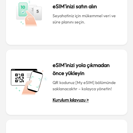
eSIM'inizi satın alın
Seyahatiniz için mükemmel veri ve
süre planını seçin.
eSIM'inizi yola çıkmadan
önce yükleyin
QR kodunuz [My eSIM] bölümünde
saklanacaktır – kolayca yönetin!
Kurulum kılavuzu >