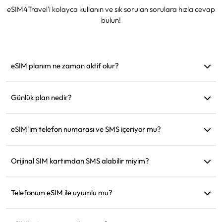
eSIM4Travel'i kolayca kullanın ve sık sorulan sorulara hızla cevap
bulun!
eSIM planım ne zaman aktif olur?
Desteklenen bir ağa bağlanır bağlanmaz aktif hale gelir.
Hareket etmeden önce yüklemenizi öneririz.
Günlük plan nedir?
Örneğin: Sabah 9'da aktif edildiyse, ertesi gün sabah 9'a
kadar geçerli olur. Günlük veri miktarını tükettiğinizde hız
eSIM'im telefon numarası ve SMS içeriyor mu?
128kbps'ye düşer, böylece verinizin bir anda tükenmesinden
Sadece veri hizmeti sağlıyoruz, ancak WhatsApp gibi
endişelenmenize gerek kalmaz.
uygulamaları iletişim için kullanabilirsiniz.
Orijinal SIM kartımdan SMS alabilir miyim?
Evet, seyahat ederken kredi kartı bildirimleri gibi SMS'leri
almak için eSIM ve orijinal SIM kartınızı aynı anda
Telefonum eSIM ile uyumlu mu?
etkinleştirebilirsiniz.
Cihazınızın eSIM'i destekleyip desteklemediğini hızlıca kontrol