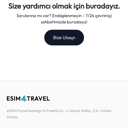
Size yardımcı olmak için buradayız.
Sorularınız mı var? Endişelenmeyin – 7/24 çevrimiçi
sohbetimizde buradayız!
Bize Ulaşın
eSIM4Travel belongs to FreshQ Inc. in Silicon Valley, CA, United
States.