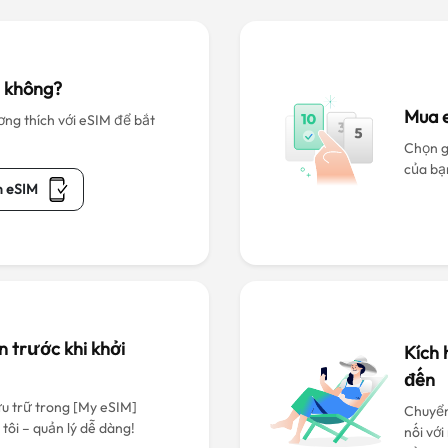
h không?
Mua 
ơng thích với eSIM để bắt
Chọn gó
của bạ
h eSIM
n trước khi khởi
Kích 
đến
u trữ trong [My eSIM]
Chuyển
tôi – quản lý dễ dàng!
nối vớ