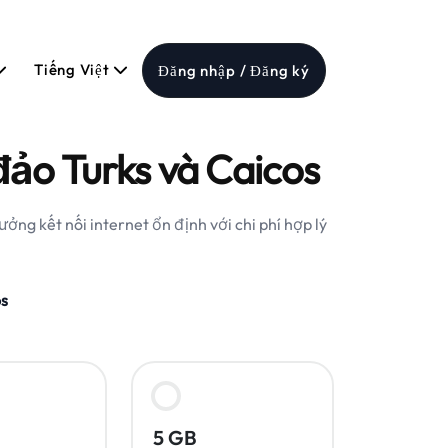
Tiếng Việt
Đăng nhập / Đăng ký
ảo Turks và Caicos
ng kết nối internet ổn định với chi phí hợp lý
os
5 GB