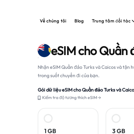
Về chúng tôi
Blog
Trung tâm đối tác
eSIM cho Quần đ
Nhận eSIM Quần đảo Turks và Caicos và tận hưở
trong suốt chuyến đi của bạn.
Gói dữ liệu eSIM cho Quần đảo Turks và Caic
Kiểm tra độ tương thích eSIM→
1 GB
3 GB