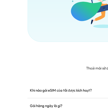
Thoải mái sử 
Khi nào gói eSIM của tôi được kích hoạt?
Gói sẽ kích hoạt ngay khi kết nối với mạng được h
cài đặt trước khi khởi hành.
Gói hàng ngày là gì?