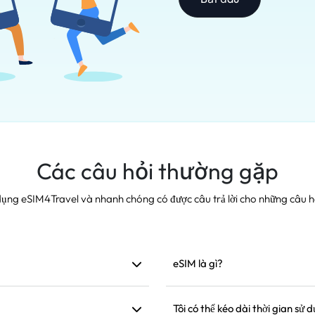
Các câu hỏi thường gặp
dụng eSIM4Travel và nhanh chóng có được câu trả lời cho những câu h
eSIM là gì?
ỗ trợ. Chúng tôi khuyên bạn nên
eSIM là một SIM điện tử được tí
xuống và cài đặt, bạn có thể sử
Tôi có thể kéo dài thời gian sử 