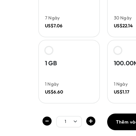
7 Ngày
30 Ngày
US$7.06
US$22.14
1 GB
100.00
1 Ngày
1 Ngày
US$6.60
US$1.17
Thêm và