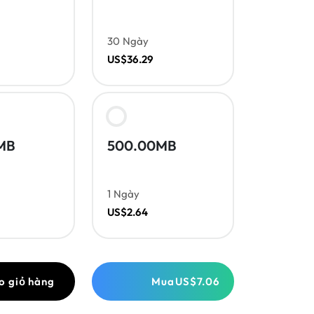
30 Ngày
US$36.29
MB
500.00MB
1 Ngày
US$2.64
o giỏ hàng
Mua
US$7.06