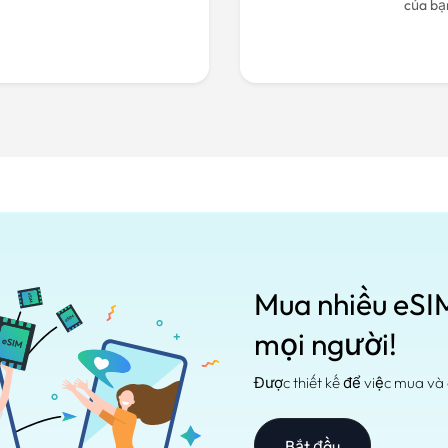
của bạ
Mua nhiều eSIM
mọi người!
Được thiết kế để việc mua và 
Bắt đầu