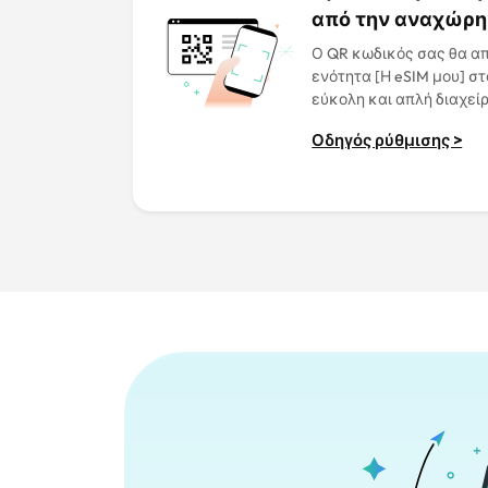
από την αναχώρ
Ο QR κωδικός σας θα α
ενότητα [Η eSIM μου] στ
εύκολη και απλή διαχείρ
Οδηγός ρύθμισης >