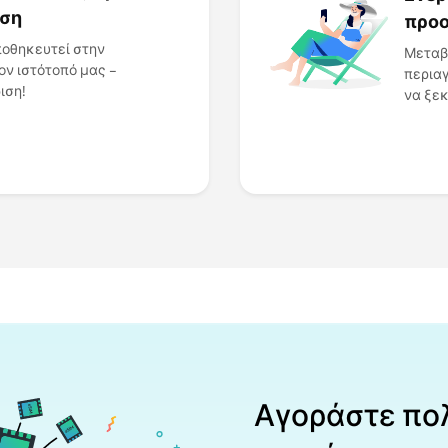
ηση
προο
ποθηκευτεί στην
Μεταβε
ον ιστότοπό μας –
περιαγ
ιση!
να ξεκ
Αγοράστε πο