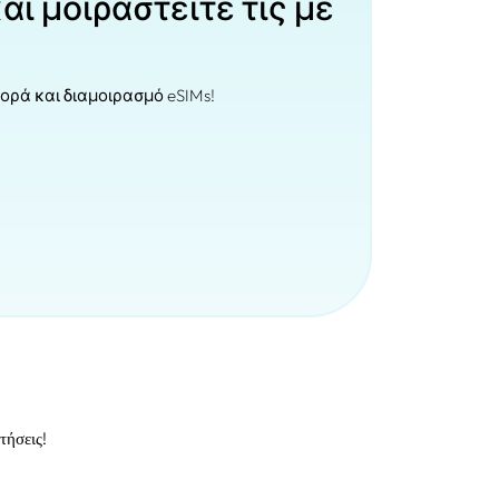
αι μοιραστείτε τις με
ορά και διαμοιρασμό eSIMs!
τήσεις!