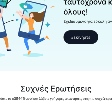
ταυτόχρονα κ
όλους!
Σχεδιασμένο για εύκολη αγ
Ξεκινήστε
Συχνές Ερωτήσεις
στε το eSIM4Travel και λάβετε γρήγορες απαντήσεις στις πιο συχνές ερω