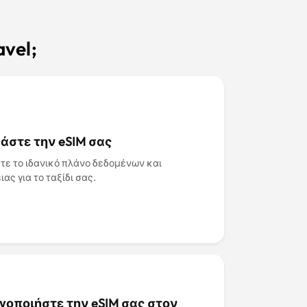
vel;
άστε την eSIM σας
τε το ιδανικό πλάνο δεδομένων και
ιας για το ταξίδι σας.
γοποιήστε την eSIM σας στον