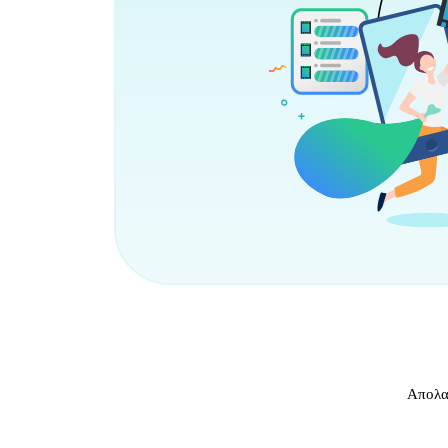
Απολαύ