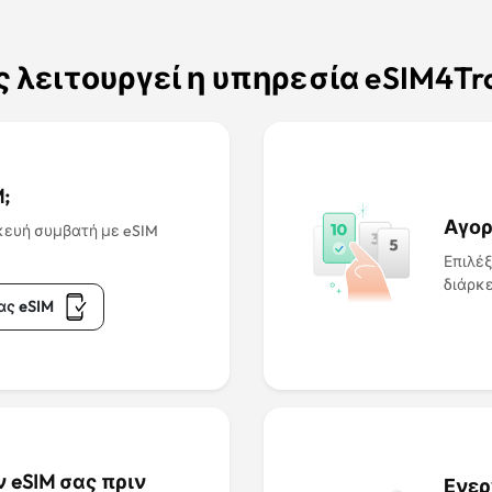
 λειτουργεί η υπηρεσία eSIM4Tra
;
Αγορ
κευή συμβατή με eSIM
Επιλέξ
διάρκε
ας eSIM
 eSIM σας πριν
Ενερ