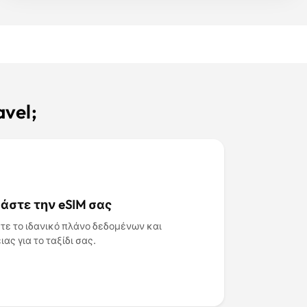
vel;
άστε την eSIM σας
τε το ιδανικό πλάνο δεδομένων και
ιας για το ταξίδι σας.