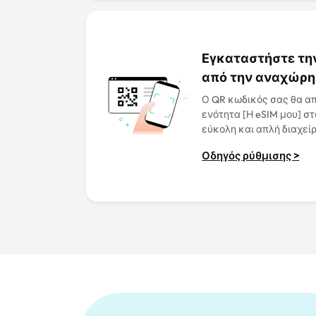
Εγκαταστήστε την
από την αναχώρ
Ο QR κωδικός σας θα α
ενότητα [Η eSIM μου] στ
εύκολη και απλή διαχείρ
Οδηγός ρύθμισης >