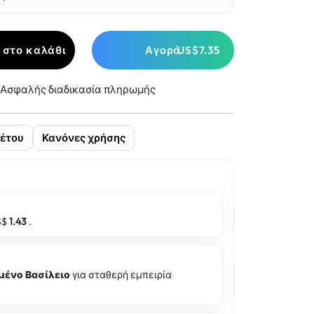
 στο καλάθι
Αγορά
US$7.35
Ασφαλής διαδικασία πληρωμής
έτου
Κανόνες χρήσης
S$
1.43
.
ένο Βασίλειο
για σταθερή εμπειρία