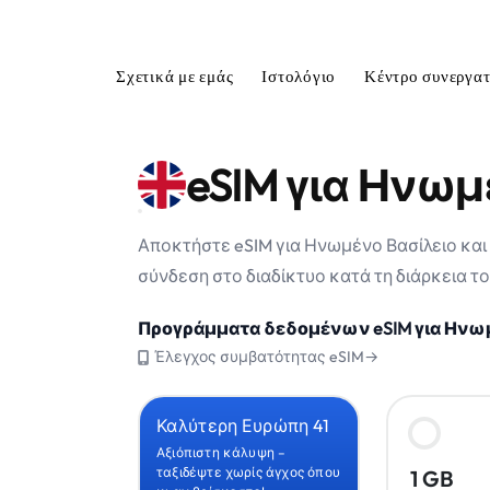
Σχετικά με εμάς
Ιστολόγιο
Κέντρο συνεργα
eSIM για Ηνωμ
Αποκτήστε eSIM για Ηνωμένο Βασίλειο και
σύνδεση στο διαδίκτυο κατά τη διάρκεια το
Προγράμματα δεδομένων eSIM για Ηνωμ
Έλεγχος συμβατότητας eSIM→
Καλύτερη Ευρώπη 41
Αξιόπιστη κάλυψη –
ταξιδέψτε χωρίς άγχος όπου
1 GB