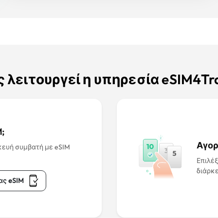
 λειτουργεί η υπηρεσία eSIM4Tra
;
Αγορ
κευή συμβατή με eSIM
Επιλέξ
διάρκε
ας eSIM