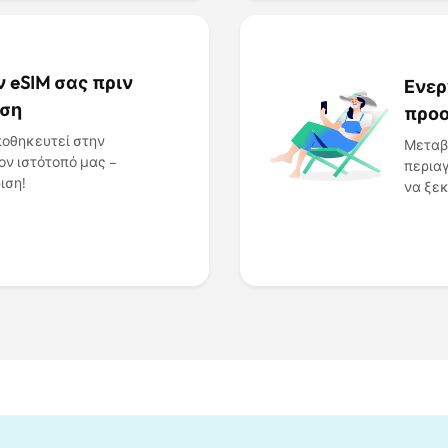
 eSIM σας πριν
Ενερ
ηση
προο
ποθηκευτεί στην
Μεταβε
ον ιστότοπό μας –
περιαγ
ιση!
να ξεκ