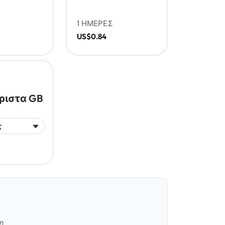
1 ΗΜΕΡΕΣ
US$0.84
ριστα GB
ση