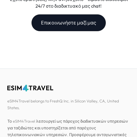
24/7 στο διαδικτυακό μας chat!
Επικοινωνήστε μαζί μας
eSIM4Travel belongs to FreshQ Inc. in Silicon Valley, CA, United
States.
Το eSIM4Travel λειτουργεί ως πάροχος διαδικτυακών υπηρεσιών
για ταξιδιώτες και υποστηρίζεται από παρόχους
τηλεπικοινωνιακών υπηρεσιών. Προσφέρουμε ανταγωνιστικές