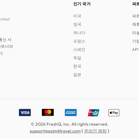
인기 국가
파
미국
파
United
영국
제
캐나다
리
통신 서
프랑스
기업
파트너의
스페인
AP
다.
독일
한국
일본
Accepted payment methods: Visa, MasterCard, American E
© 2026 FreshQ, Inc. All rights reserved.
(
)
support@esim4travel.com
온라인 채팅