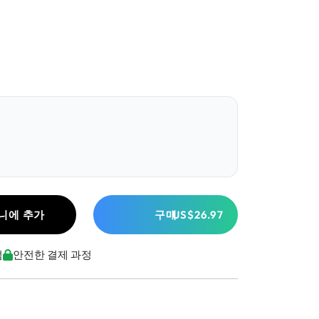
니에 추가
구매
US$26.97
점
안전한 결제 과정