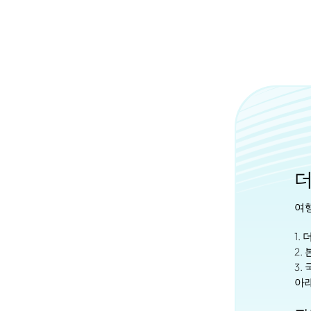
더
여
1.
2.
3.
아래