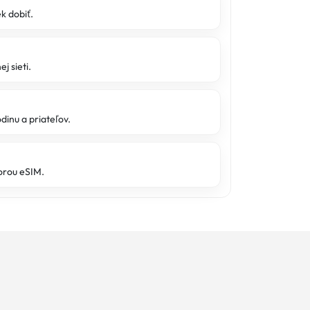
k dobiť.
j sieti.
dinu a priateľov.
orou eSIM.