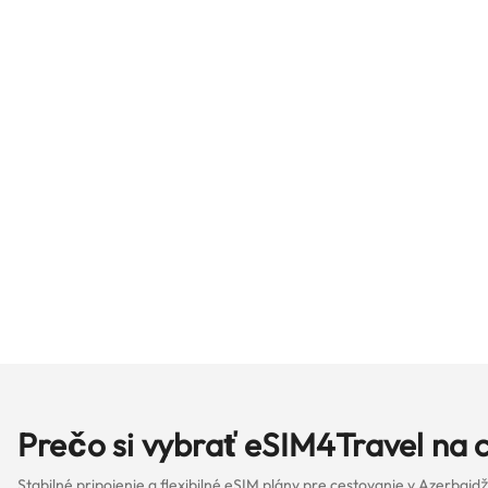
Prečo si vybrať eSIM4Travel na 
Stabilné pripojenie a flexibilné eSIM plány pre cestovanie v Azerbajd