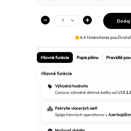
Dodaj
4.4 Hodnotenie používate
Hlavné funkcie
Popis plánu
Pravidlá pou
Hlavné funkcie
Výhodná hodnota
Cenovo výhodné dátové balíky od US$
2.
Pokrytie viacerých sietí
Spája hlavných operátorov v
Azerbajdža
Možnosť dobitia