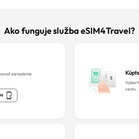
Ako funguje služba eSIM4Travel?
Kúpte
bovať zariadenie
Vyberte
cestu.
IM