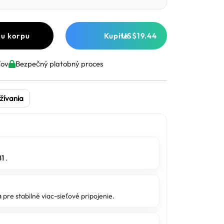
 u korpu
Kupite
US$19.44
ľov
Bezpečný platobný proces
žívania
81
.
n
pre stabilné viac-sieťové pripojenie.