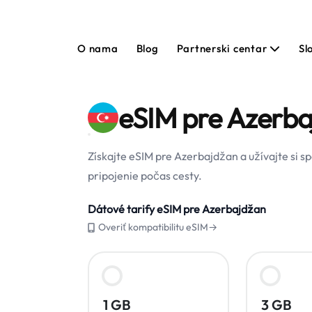
O nama
Blog
Partnerski centar
Sl
eSIM pre Azerb
Získajte eSIM pre Azerbajdžan a užívajte si 
pripojenie počas cesty.
Dátové tarify eSIM pre Azerbajdžan
Overiť kompatibilitu eSIM→
1 GB
3 GB