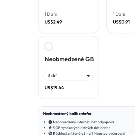
1 Dani
1 Dani
US$2.49
US$0.91
Neobmedzené GB
US$19.44
Neobmedzený balík zahŕňa:
Neobmedzený internet, bez odpojenia
3 GB vysokorýchlostných dát denne
Rýchlosť znížená až na 1 Mbps po vyčerpaní