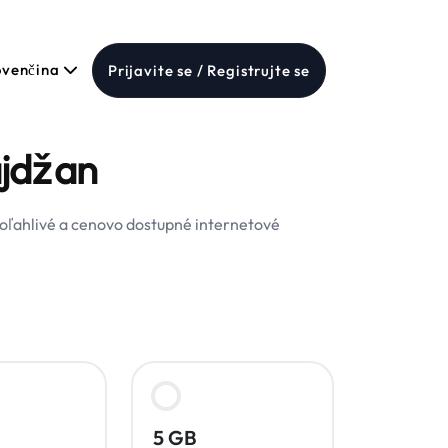
ovenčina
Prijavite se / Registrujte se
ajdžan
spoľahlivé a cenovo dostupné internetové
5 GB