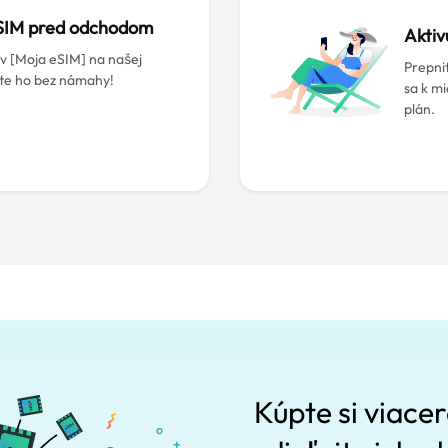
 eSIM pred odchodom
Aktiv
v [Moja eSIM] na našej
Prepni
te ho bez námahy!
sa k mi
plán.
Kúpte si viace