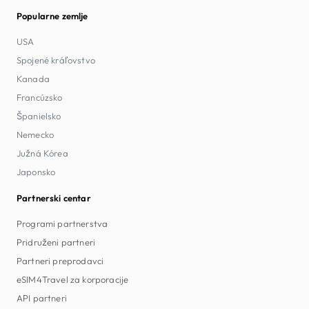
Popularne zemlje
USA
Spojené kráľovstvo
Kanada
Francúzsko
Španielsko
Nemecko
Južná Kórea
Japonsko
Partnerski centar
Programi partnerstva
Pridruženi partneri
Partneri preprodavci
eSIM4Travel za korporacije
API partneri