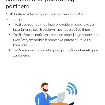
partnera
Možda ste savršen korporativni partner ako vaša
kompanija:
Traži pouzdanog mobilnog provajdera podataka za
ispunjavanje čestih poslovnih potreba vašeg tima;
Traži efikasan način za centralno upravljanje nabavkom
i korišćenjem mobilnih podataka putem eSIM-a za
kompaniju; ili
Traži sveobuhvatna rešenja za poboljšanje beneficija za
zaposlene.