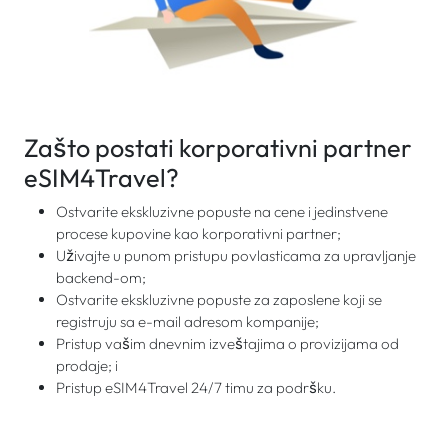
Zašto postati korporativni partner
eSIM4Travel?
Ostvarite ekskluzivne popuste na cene i jedinstvene
procese kupovine kao korporativni partner;
Uživajte u punom pristupu povlasticama za upravljanje
backend-om;
Ostvarite ekskluzivne popuste za zaposlene koji se
registruju sa e-mail adresom kompanije;
Pristup vašim dnevnim izveštajima o provizijama od
prodaje; i
Pristup eSIM4Travel 24/7 timu za podršku.