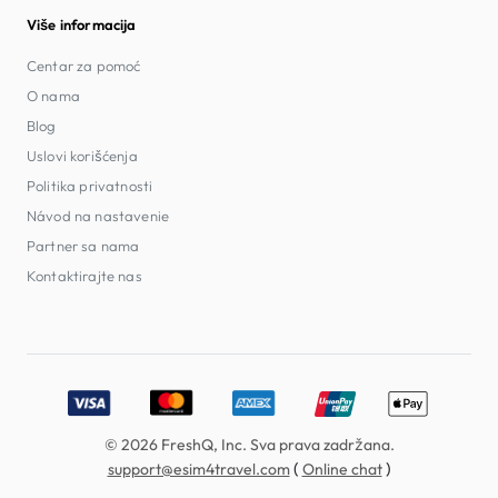
Više informacija
Centar za pomoć
O nama
Blog
Uslovi korišćenja
Politika privatnosti
Návod na nastavenie
Partner sa nama
Kontaktirajte nas
Accepted payment methods: Visa, MasterCard, American E
© 2026 FreshQ, Inc. Sva prava zadržana.
(
)
support@esim4travel.com
Online chat