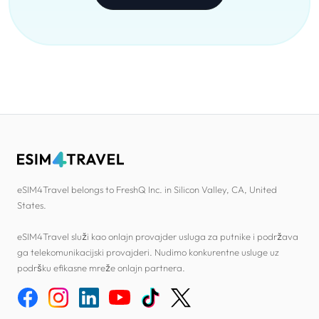
eSIM4Travel belongs to FreshQ Inc. in Silicon Valley, CA, United
States.
eSIM4Travel služi kao onlajn provajder usluga za putnike i podržava
ga telekomunikacijski provajderi. Nudimo konkurentne usluge uz
podršku efikasne mreže onlajn partnera.