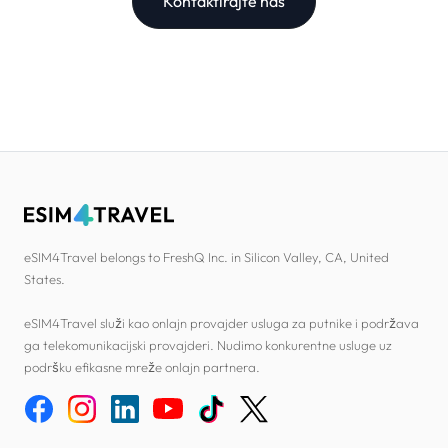
Kontaktirajte nas
eSIM4Travel belongs to FreshQ Inc. in Silicon Valley, CA, United
States.
eSIM4Travel služi kao onlajn provajder usluga za putnike i podržava
ga telekomunikacijski provajderi. Nudimo konkurentne usluge uz
podršku efikasne mreže onlajn partnera.