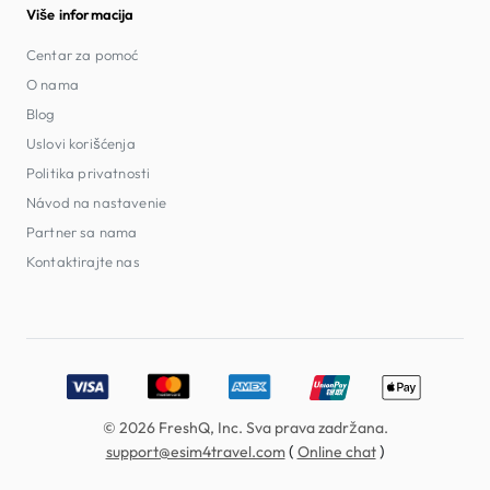
Više informacija
Centar za pomoć
O nama
Blog
Uslovi korišćenja
Politika privatnosti
Návod na nastavenie
Partner sa nama
Kontaktirajte nas
Accepted payment methods: Visa, MasterCard, American E
© 2026 FreshQ, Inc. Sva prava zadržana.
(
)
support@esim4travel.com
Online chat