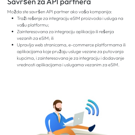
Savršen za API partnera
Možda ste savršen API partner ako vaša kompanija:
Traži rešenje za integraciju eSIM proizvoda i usluga na
vašu platformu;
Zainteresovana za integraciju aplikacija ili rešenja
vezanih za eSIM; ili
Upravlja web stranicama, e-commerce platformama ili
aplikacijama koje pružaju usluge vezane za putovanja
kupcima, i zainteresovana je za integraciju i dodavanje
vrednosti aplikacijama i uslugama vezanim za eSIM.