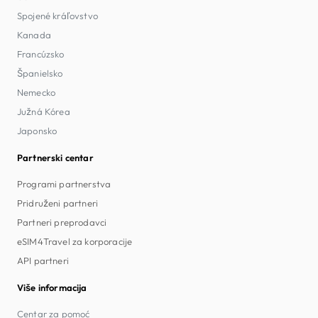
Spojené kráľovstvo
Kanada
Francúzsko
Španielsko
Nemecko
Južná Kórea
Japonsko
Partnerski centar
Programi partnerstva
Pridruženi partneri
Partneri preprodavci
eSIM4Travel za korporacije
API partneri
Više informacija
Centar za pomoć