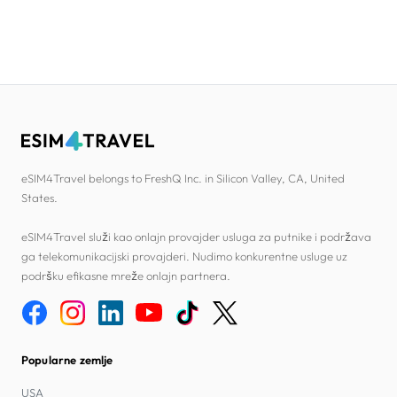
eSIM4Travel belongs to FreshQ Inc. in Silicon Valley, CA, United
States.
eSIM4Travel služi kao onlajn provajder usluga za putnike i podržava
ga telekomunikacijski provajderi. Nudimo konkurentne usluge uz
podršku efikasne mreže onlajn partnera.
Popularne zemlje
USA