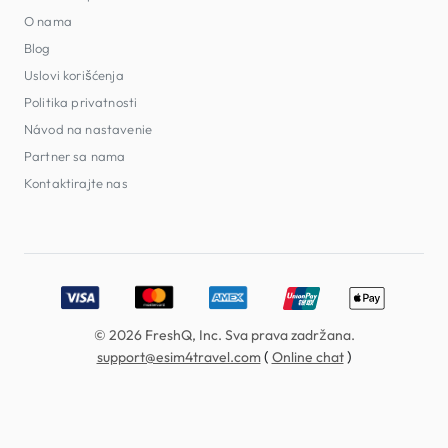
O nama
Blog
Uslovi korišćenja
Politika privatnosti
Návod na nastavenie
Partner sa nama
Kontaktirajte nas
Accepted payment methods: Visa, MasterCard, American E
© 2026 FreshQ, Inc. Sva prava zadržana.
(
)
support@esim4travel.com
Online chat