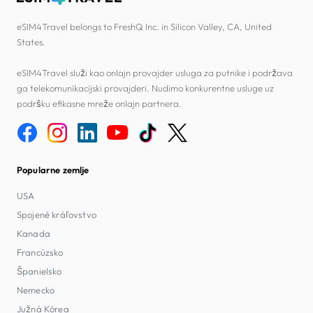
eSIM4Travel belongs to FreshQ Inc. in Silicon Valley, CA, United
States.
eSIM4Travel služi kao onlajn provajder usluga za putnike i podržava
ga telekomunikacijski provajderi. Nudimo konkurentne usluge uz
podršku efikasne mreže onlajn partnera.
Popularne zemlje
USA
Spojené kráľovstvo
Kanada
Francúzsko
Španielsko
Nemecko
Južná Kórea