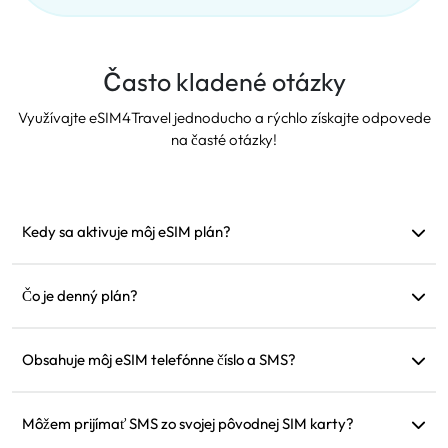
Často kladené otázky
Využívajte eSIM4Travel jednoducho a rýchlo získajte odpovede
na časté otázky!
Kedy sa aktivuje môj eSIM plán?
Aktivuje sa ihneď po pripojení k podporovanej sieti.
Odporúčame ho nainštalovať pred odchodom.
Čo je denný plán?
Napríklad: Ak sa aktivuje o 9:00 ráno, bude platný do 9:00
nasledujúceho dňa. Ak vyčerpáte dáta na daný deň, rýchlosť
Obsahuje môj eSIM telefónne číslo a SMS?
sa zníži na 128 kbps, takže sa nemusíte obávať, že vám dáta
Poskytujeme iba dátové služby, ale na komunikáciu môžete
dôjdu naraz.
použiť aplikácie ako WhatsApp.
Môžem prijímať SMS zo svojej pôvodnej SIM karty?