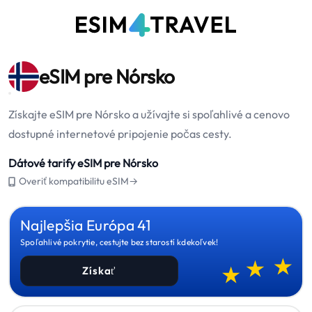
eSIM pre Nórsko
Získajte eSIM pre Nórsko a užívajte si spoľahlivé a cenovo
dostupné internetové pripojenie počas cesty.
Dátové tarify eSIM pre Nórsko
Overiť kompatibilitu eSIM→
Najlepšia Európa 41
Spoľahlivé pokrytie, cestujte bez starostí kdekoľvek!
Získať