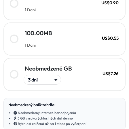
US$0.90
1 Dani
100.00MB
US$0.55
1 Dani
Neobmedzené GB
US$7.26
Neobmedzený balík zahŕňa:
Neobmedzený internet, bez odpojenia
3 GB vysokorýchlostných dát denne
Rýchlosť znížená až na 1 Mbps po vyčerpaní