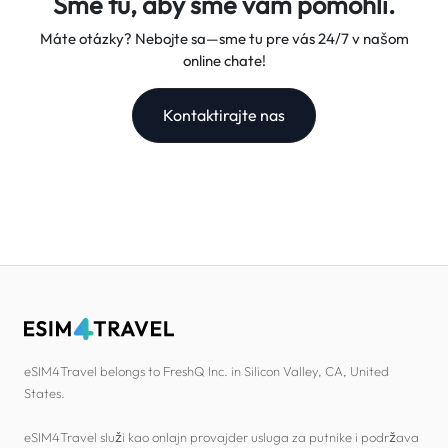
Sme tu, aby sme vám pomohli.
Máte otázky? Nebojte sa—sme tu pre vás 24/7 v našom
online chate!
Kontaktirajte nas
eSIM4Travel belongs to FreshQ Inc. in Silicon Valley, CA, United
States.
eSIM4Travel služi kao onlajn provajder usluga za putnike i podržava