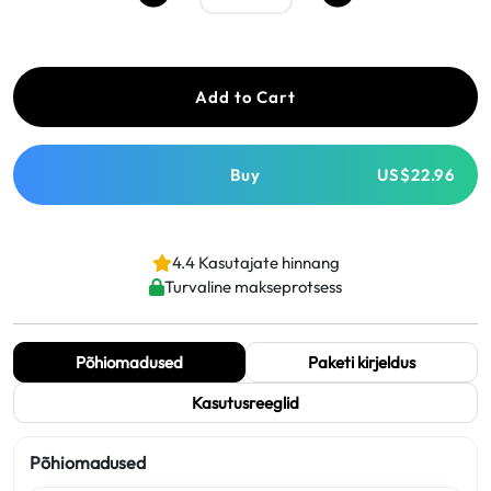
Add to Cart
Buy
US$22.96
4.4 Kasutajate hinnang
Turvaline makseprotsess
Põhiomadused
Paketi kirjeldus
Kasutusreeglid
Põhiomadused