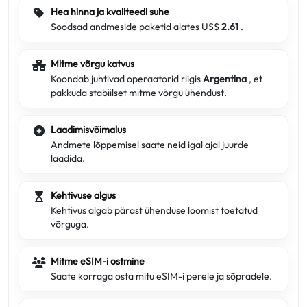
Hea hinna ja kvaliteedi suhe
Soodsad andmeside paketid alates US$
2.61
.
Mitme võrgu katvus
Koondab juhtivad operaatorid riigis
Argentina
, et
pakkuda stabiilset mitme võrgu ühendust.
Laadimisvõimalus
Andmete lõppemisel saate neid igal ajal juurde
laadida.
Kehtivuse algus
Kehtivus algab pärast ühenduse loomist toetatud
võrguga.
Mitme eSIM-i ostmine
Saate korraga osta mitu eSIM-i perele ja sõpradele.