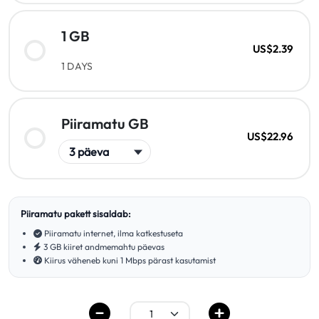
1 GB
US$2.39
1 DAYS
Piiramatu GB
US$22.96
Piiramatu pakett sisaldab:
Piiramatu internet, ilma katkestuseta
3 GB kiiret andmemahtu päevas
Kiirus väheneb kuni 1 Mbps pärast kasutamist