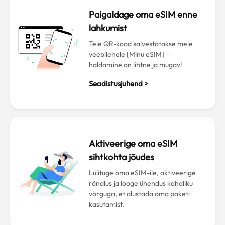
Paigaldage oma eSIM enne
lahkumist
Teie QR-kood salvestatakse meie
veebilehele [Minu eSIM] –
haldamine on lihtne ja mugav!
Seadistusjuhend >
Aktiveerige oma eSIM
sihtkohta jõudes
Lülituge oma eSIM-ile, aktiveerige
rändlus ja looge ühendus kohaliku
võrguga, et alustada oma paketi
kasutamist.