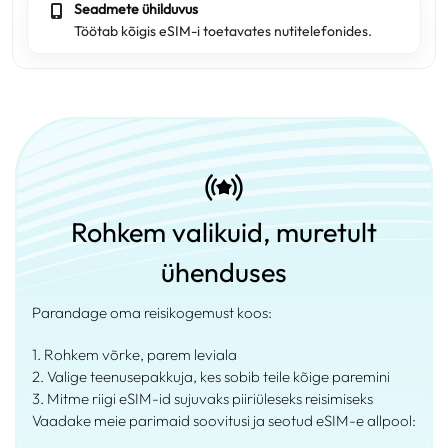
Seadmete ühilduvus
Töötab kõigis eSIM-i toetavates nutitelefonides.
Rohkem valikuid, muretult
ühenduses
Parandage oma reisikogemust koos:
1. Rohkem võrke, parem leviala
2. Valige teenusepakkuja, kes sobib teile kõige paremini
3. Mitme riigi eSIM-id sujuvaks piiriüleseks reisimiseks
Vaadake meie parimaid soovitusi ja seotud eSIM-e allpool: