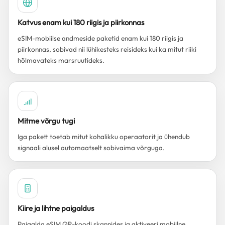
Katvus enam kui 180 riigis ja piirkonnas
eSIM-mobiilse andmeside paketid enam kui 180 riigis ja
piirkonnas, sobivad nii lühikesteks reisideks kui ka mitut riiki
hõlmavateks marsruutideks.
Mitme võrgu tugi
Iga pakett toetab mitut kohalikku operaatorit ja ühendub
signaali alusel automaatselt sobivaima võrguga.
Kiire ja lihtne paigaldus
Paigalda eSIM QR-koodi skannides ja aktiveeri mobiilne