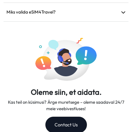
Kui teie seade ei ühildu, reis tühistatakse või ilmnevad
tehnilised probleemid, saate taotleda tagasimakset.
Miks valida eSIM4Travel?
Tagasimaksed kantakse teie algsele maksekontole 5–7
Pakume paindlikke andmeplaane, usaldusväärseid võrgu
tööpäeva jooksul.
kiirusi ja suurepärast kliendituge, muutes meid
usaldusväärseks reisikaaslaseks.
Oleme siin, et aidata.
Kas teil on küsimusi? Ärge muretsege – oleme saadaval 24/7
meie veebivestluses!
Contact Us