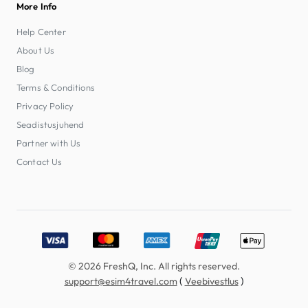
More Info
Help Center
About Us
Blog
Terms & Conditions
Privacy Policy
Seadistusjuhend
Partner with Us
Contact Us
Accepted payment methods: Visa, MasterCard, American E
© 2026 FreshQ, Inc. All rights reserved.
(
)
support@esim4travel.com
Veebivestlus