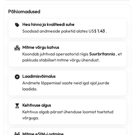
Põhiomadused
Hea hinna ja kvaliteedi suhe
Soodsad andmeside paketid alates US$
1.43
.
Mitme võrgu katvus
Koondab juhtivad operaatorid riigis
Suurbritannia
, et
pakkuda stabiilset mitme võrgu ühendust.
Laadimisvõimalus
Andmete lõppemisel saate neid igal ajal juurde
laadida.
Kehtivuse algus
Kehtivus algab pärast ühenduse loomist toetatud
võrguga.
Mitme eSIM-i ostmine