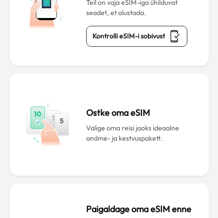
Teil on vaja eSIM-iga ühilduvat
seadet, et alustada.
Kontrolli eSIM-i sobivust
Ostke oma eSIM
Valige oma reisi jaoks ideaalne
andme- ja kestvuspakett.
Paigaldage oma eSIM enne