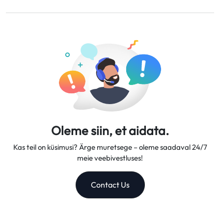
Tagasimaksed kantakse teie algsele maksekontole 5–7
Pakume paindlikke andmeplaane, usaldusväärseid võrgu
tööpäeva jooksul.
kiirusi ja suurepärast kliendituge, muutes meid
usaldusväärseks reisikaaslaseks.
Oleme siin, et aidata.
Kas teil on küsimusi? Ärge muretsege – oleme saadaval 24/7
meie veebivestluses!
Contact Us