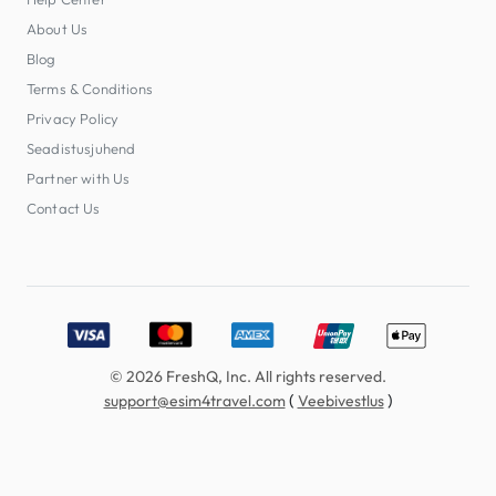
About Us
Blog
Terms & Conditions
Privacy Policy
Seadistusjuhend
Partner with Us
Contact Us
Accepted payment methods: Visa, MasterCard, American E
© 2026 FreshQ, Inc. All rights reserved.
(
)
support@esim4travel.com
Veebivestlus