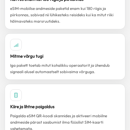
eSIM-mobiilse andmeside paketid enam kui 180 riigis ja
piirkonnas, sobivad nii lühikesteks reisideks kui ka mitut riiki
hõlmavateks marsruutideks.
Mitme võrgu tugi
Iga pakett toetab mitut kohalikku operaatorit ja ühendub
signaali alusel automaatselt sobivaima võrguga.
Kiire ja lihtne paigaldus
Paigalda eSIM QR-koodi skannides ja aktiveeri mobiilne
andmeside pärast saabumist ilma füüsilist SIM-kaarti
vahetamata.