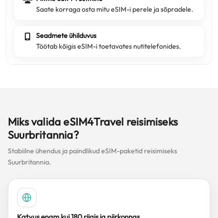
Saate korraga osta mitu eSIM-i perele ja sõpradele.
Seadmete ühilduvus
Töötab kõigis eSIM-i toetavates nutitelefonides.
Miks valida eSIM4Travel reisimiseks
Suurbritannia?
Stabiilne ühendus ja paindlikud eSIM-paketid reisimiseks
Suurbritannia.
Katvus enam kui 180 riigis ja piirkonnas