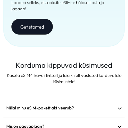
Loodud selleks, et saaksite eSIM-e hõlpsalt osta ja
jagada!
Get started
Korduma kippuvad küsimused
Kasuta eSIM4Traveli lihtsalt ja leia kiirelt vastused korduvatele
küsimustele!
Millal minu eSIM-pakett aktiveerub?
See aktiveerub kohe, kui see ühendub toetatud võrguga.
Soovitame see enne reisi paigaldada.
Mis on päevaplaan?