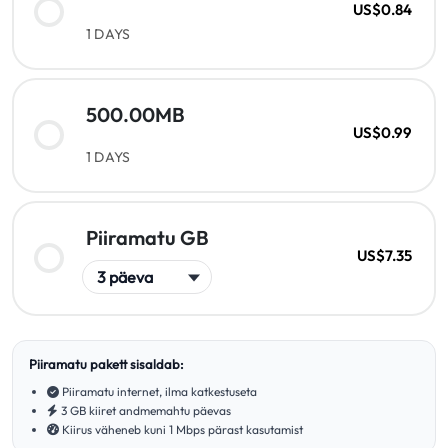
US$0.84
1 DAYS
500.00MB
US$0.99
1 DAYS
Piiramatu GB
US$7.35
Piiramatu pakett sisaldab:
Piiramatu internet, ilma katkestuseta
3 GB kiiret andmemahtu päevas
Kiirus väheneb kuni 1 Mbps pärast kasutamist