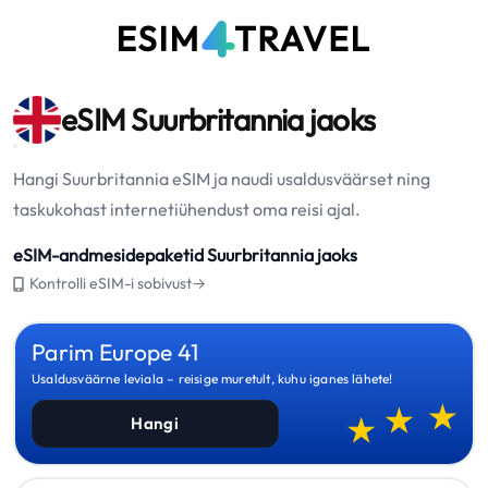
eSIM Suurbritannia jaoks
Hangi Suurbritannia eSIM ja naudi usaldusväärset ning
taskukohast internetiühendust oma reisi ajal.
eSIM-andmesidepaketid Suurbritannia jaoks
Kontrolli eSIM-i sobivust→
Parim Europe 41
Usaldusväärne leviala – reisige muretult, kuhu iganes lähete!
Hangi