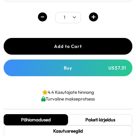
Add to Cart
Buy
US$7.31
4.4 Kasutajate hinnang
Turvaline makseprotsess
Põhiomadused
Paketi kirjeldus
Kasutusreeglid