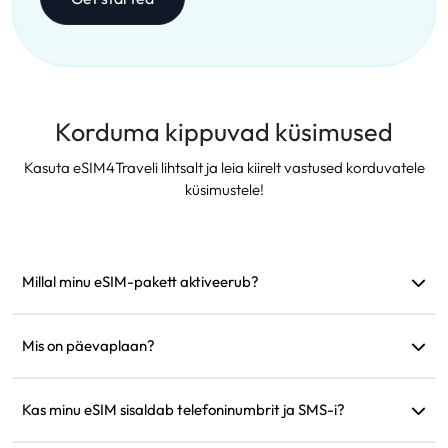
Korduma kippuvad küsimused
Kasuta eSIM4Traveli lihtsalt ja leia kiirelt vastused korduvatele
küsimustele!
Millal minu eSIM-pakett aktiveerub?
See aktiveerub kohe, kui see ühendub toetatud võrguga.
Soovitame see enne reisi paigaldada.
Mis on päevaplaan?
Näiteks: kui aktiveerida kell 9.00, kestab see järgmise päevani
kell 9.00. Kui päeva andmemaht saab täis, langeb kiirus 128
Kas minu eSIM sisaldab telefoninumbrit ja SMS-i?
kbps-ni, nii et te ei pea muretsema andmete korraga