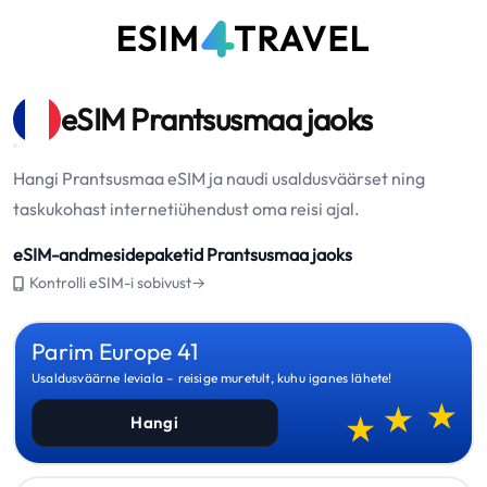
eSIM Prantsusmaa jaoks
Hangi Prantsusmaa eSIM ja naudi usaldusväärset ning
taskukohast internetiühendust oma reisi ajal.
eSIM-andmesidepaketid Prantsusmaa jaoks
Kontrolli eSIM-i sobivust→
Parim Europe 41
Usaldusväärne leviala – reisige muretult, kuhu iganes lähete!
Hangi