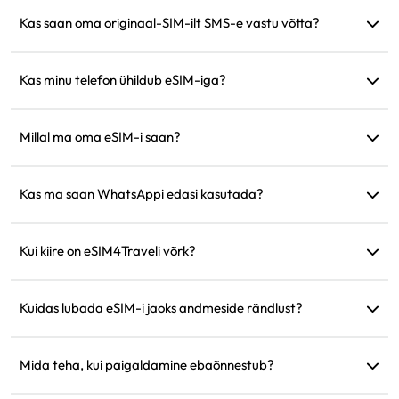
Pakume ainult andmesideteenuseid, kuid saate suhtlemiseks
lõppemise pärast.
kasutada rakendusi nagu WhatsApp.
Kas saan oma originaal-SIM-ilt SMS-e vastu võtta?
Jah, saate aktiveerida nii eSIM-i kui ka oma originaal-SIM-i
korraga, et reisides näiteks krediitkaarditeavitusi vastu võtta.
Kas minu telefon ühildub eSIM-iga?
Külastage meie ühilduvuse kontrollimise lehte, et kiiresti
kinnitada, kas teie seade toetab eSIM-i.
Millal ma oma eSIM-i saan?
Pärast ostu pääsete kohe oma eSIM-ile juurde veebilehe
jaotises 'Minu eSIM'.
Kas ma saan WhatsAppi edasi kasutada?
Jah, teie WhatsAppi number, kontaktid ja vestlused jäävad
samaks.
Kui kiire on eSIM4Traveli võrk?
Toetatud võrgu kiirust saate näha toote üksikasjades. Võrgu
tugevus sõltub kohalikust teenusepakkujast.
Kuidas lubada eSIM-i jaoks andmeside rändlust?
Minge oma seadme seadistustesse, avage 'Mobiilside' või
'Mobiiliteenus' ja lubage 'Andmeside rändlus'.
Mida teha, kui paigaldamine ebaõnnestub?