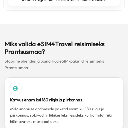
Miks valida eSIM4Travel reisimiseks
Prantsusmaa?
Stabiilne ühendus ja paindlikud eSIM-paketid reisimiseks
Prantsusmaa.
Katvus enam kui 180 riigis ja piirkonnas
eSIM-mobiilse andmeside paketid enam kui 180 riigis ja
piirkonnas, sobivad nii lühikesteks reisideks kui ka mitut riiki
hõlmavateks marsruutideks.