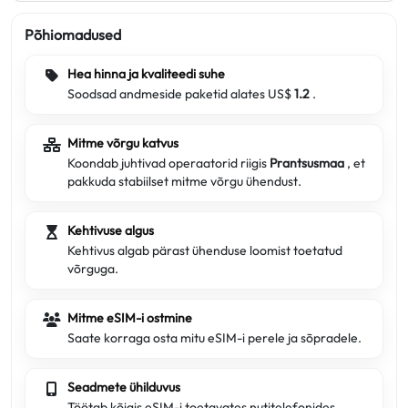
Põhiomadused
Hea hinna ja kvaliteedi suhe
Soodsad andmeside paketid alates US$
1.2
.
Mitme võrgu katvus
Koondab juhtivad operaatorid riigis
Prantsusmaa
, et
pakkuda stabiilset mitme võrgu ühendust.
Kehtivuse algus
Kehtivus algab pärast ühenduse loomist toetatud
võrguga.
Mitme eSIM-i ostmine
Saate korraga osta mitu eSIM-i perele ja sõpradele.
Seadmete ühilduvus
Töötab kõigis eSIM-i toetavates nutitelefonides.