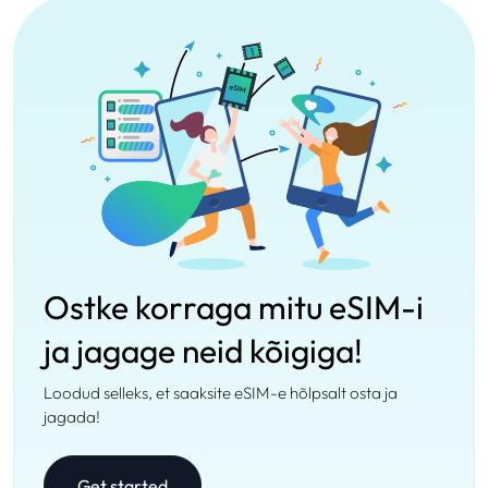
Ostke korraga mitu eSIM-i
ja jagage neid kõigiga!
Loodud selleks, et saaksite eSIM-e hõlpsalt osta ja
jagada!
Get started