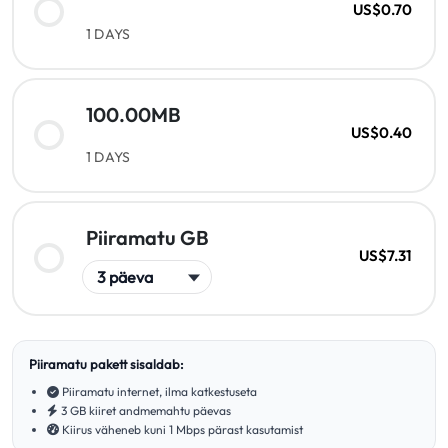
US$0.70
1 DAYS
100.00MB
US$0.40
1 DAYS
Piiramatu GB
US$7.31
Piiramatu pakett sisaldab:
Piiramatu internet, ilma katkestuseta
3 GB kiiret andmemahtu päevas
Kiirus väheneb kuni 1 Mbps pärast kasutamist