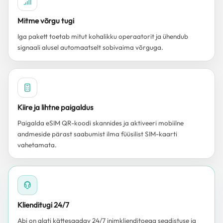
Mitme võrgu tugi
Iga pakett toetab mitut kohalikku operaatorit ja ühendub
signaali alusel automaatselt sobivaima võrguga.
Kiire ja lihtne paigaldus
Paigalda eSIM QR-koodi skannides ja aktiveeri mobiilne
andmeside pärast saabumist ilma füüsilist SIM-kaarti
vahetamata.
Klienditugi 24/7
Abi on alati kättesaadav 24/7 inimklienditoega seadistuse ja