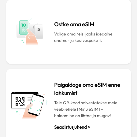
Ostke oma eSIM
Valige oma reisi jaoks ideaalne
andme- ja kestvuspakett.
Paigaldage oma eSIM enne
lahkumist
Teie QR-kood salvestatakse meie
veebilehele [Minu eSIM] –
haldamine on lihtne ja mugav!
Seadistusjuhend >