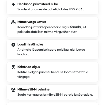
Hea hinna ja kvaliteedi suhe
Soodsad andmeside paketid alates US$
2.83
.
Mitme võrgu katvus
Koondab juhtivad operaatorid riigis
Kanada
, et
pakkuda stabiilset mitme võrgu ühendust.
Laadimisvõimalus
Andmete lõppemisel saate neid igal ajal juurde
laadida.
Kehtivuse algus
Kehtivus algab pärast ühenduse loomist toetatud
võrguga.
Mitme eSIM-i ostmine
Saate korraga osta mitu eSIM-i perele ja sõpradele.