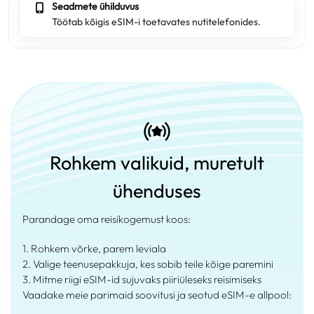
Seadmete ühilduvus
Töötab kõigis eSIM-i toetavates nutitelefonides.
Rohkem valikuid, muretult
ühenduses
Parandage oma reisikogemust koos:
1. Rohkem võrke, parem leviala
2. Valige teenusepakkuja, kes sobib teile kõige paremini
3. Mitme riigi eSIM-id sujuvaks piiriüleseks reisimiseks
Vaadake meie parimaid soovitusi ja seotud eSIM-e allpool: