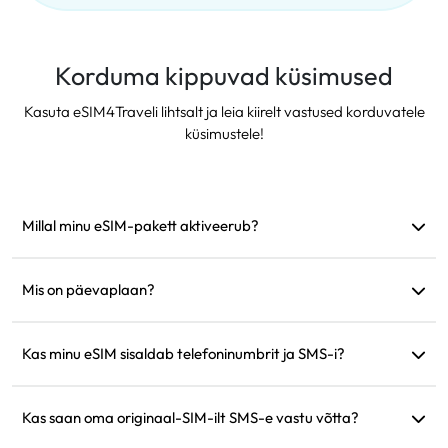
Korduma kippuvad küsimused
Kasuta eSIM4Traveli lihtsalt ja leia kiirelt vastused korduvatele
küsimustele!
Millal minu eSIM-pakett aktiveerub?
See aktiveerub kohe, kui see ühendub toetatud võrguga.
Soovitame see enne reisi paigaldada.
Mis on päevaplaan?
Näiteks: kui aktiveerida kell 9.00, kestab see järgmise päevani
kell 9.00. Kui päeva andmemaht saab täis, langeb kiirus 128
Kas minu eSIM sisaldab telefoninumbrit ja SMS-i?
kbps-ni, nii et te ei pea muretsema andmete korraga
Pakume ainult andmesideteenuseid, kuid saate suhtlemiseks
lõppemise pärast.
kasutada rakendusi nagu WhatsApp.
Kas saan oma originaal-SIM-ilt SMS-e vastu võtta?