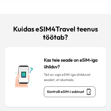
Kuidas eSIM4Travel teenus
töötab?
Kas teie seade on eSIM-iga
ühilduv?
Teil on vaja eSIM-iga ühilduvat
seadet, et alustada.
Kontrolli eSIM-i sobivust