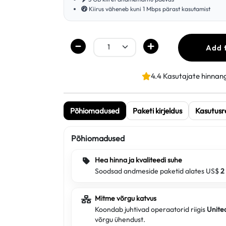
Kiirus väheneb kuni 1 Mbps pärast kasutamist
Add 
4.4 Kasutajate hinnan
Põhiomadused
Paketi kirjeldus
Kasutusr
Põhiomadused
Hea hinna ja kvaliteedi suhe
Soodsad andmeside paketid alates US$
2
Mitme võrgu katvus
Koondab juhtivad operaatorid riigis
Unite
võrgu ühendust.