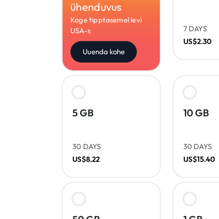
ühenduvus
Koge tipptasemel levi
7 DAYS
USA-s
US$2.30
Uuenda kohe
5 GB
10 GB
30 DAYS
30 DAYS
US$8.22
US$15.40