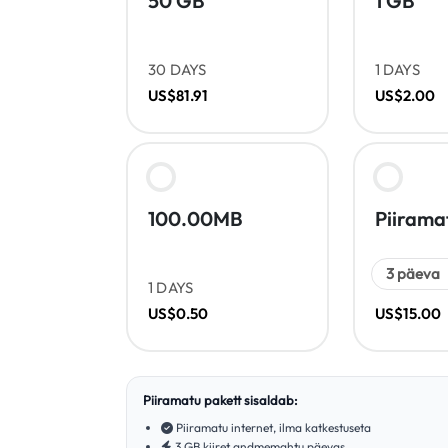
50 GB
1 GB
30 DAYS
1 DAYS
US$81.91
US$2.00
100.00MB
Piirama
1 DAYS
US$0.50
US$15.00
Piiramatu pakett sisaldab:
Piiramatu internet, ilma katkestuseta
3 GB kiiret andmemahtu päevas