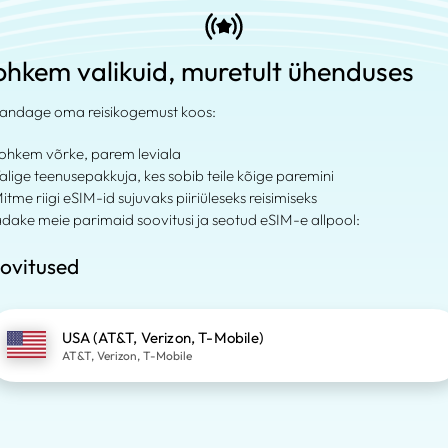
ohkem valikuid, muretult ühenduses
andage oma reisikogemust koos:
Rohkem võrke, parem leviala
Valige teenusepakkuja, kes sobib teile kõige paremini
Mitme riigi eSIM-id sujuvaks piiriüleseks reisimiseks
dake meie parimaid soovitusi ja seotud eSIM-e allpool:
ovitused
USA (AT&T, Verizon, T-Mobile)
AT&T, Verizon, T-Mobile