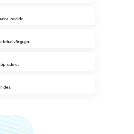
uurde laadida.
oetatud võrguga.
sõpradele.
onides.