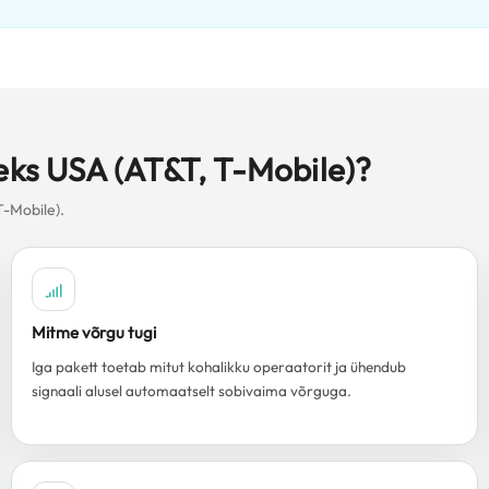
seks USA (AT&T, T-Mobile)?
T-Mobile).
Mitme võrgu tugi
Iga pakett toetab mitut kohalikku operaatorit ja ühendub
signaali alusel automaatselt sobivaima võrguga.