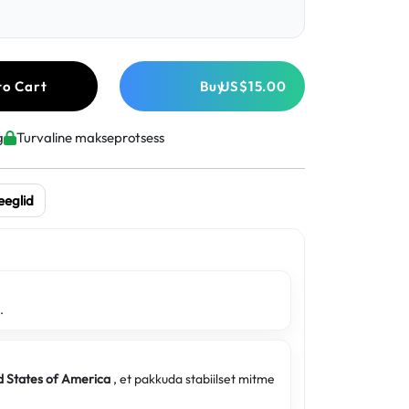
to Cart
Buy
US$15.00
g
Turvaline makseprotsess
eeglid
.
d States of America
, et pakkuda stabiilset mitme