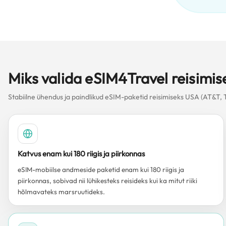
Miks valida eSIM4Travel reisimi
Stabiilne ühendus ja paindlikud eSIM-paketid reisimiseks USA (AT&T, 
Katvus enam kui 180 riigis ja piirkonnas
eSIM-mobiilse andmeside paketid enam kui 180 riigis ja
piirkonnas, sobivad nii lühikesteks reisideks kui ka mitut riiki
hõlmavateks marsruutideks.