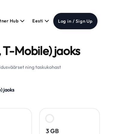
tner Hub
Eesti
Log in / Sign Up
 T-Mobile) jaoks
ldusväärset ning taskukohast
) jaoks
3 GB