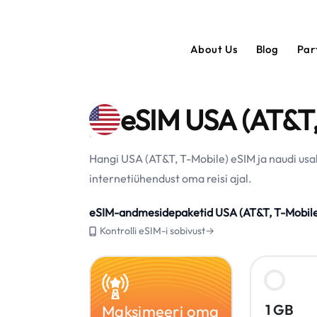
About Us
Blog
Par
eSIM USA (AT&T,
Hangi USA (AT&T, T-Mobile) eSIM ja naudi usa
internetiühendust oma reisi ajal.
eSIM-andmesidepaketid USA (AT&T, T-Mobile
Kontrolli eSIM-i sobivust→
1 GB
Maksimeeri oma