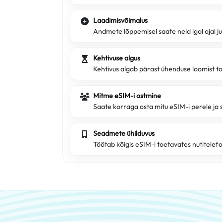
Laadimisvõimalus
Andmete lõppemisel saate neid igal ajal j
Kehtivuse algus
Kehtivus algab pärast ühenduse loomist t
Mitme eSIM-i ostmine
Saate korraga osta mitu eSIM-i perele ja 
Seadmete ühilduvus
Töötab kõigis eSIM-i toetavates nutitelef