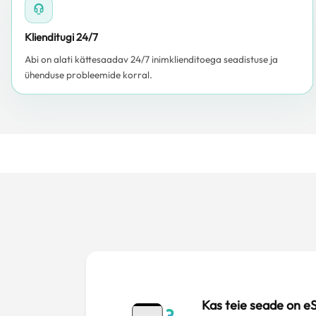
Klienditugi 24/7
Abi on alati kättesaadav 24/7 inimklienditoega seadistuse ja
ühenduse probleemide korral.
Kas teie seade on e