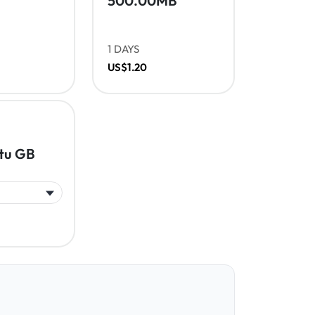
500.00MB
1 DAYS
US$1.20
tu GB