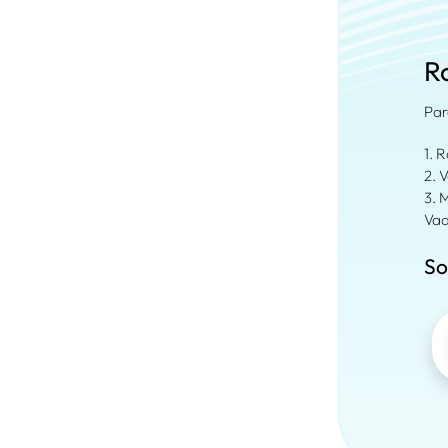
R
Par
1. 
2. 
3. 
Vaa
So