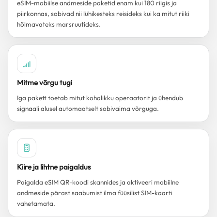
eSIM-mobiilse andmeside paketid enam kui 180 riigis ja
piirkonnas, sobivad nii lühikesteks reisideks kui ka mitut riiki
hõlmavateks marsruutideks.
Mitme võrgu tugi
Iga pakett toetab mitut kohalikku operaatorit ja ühendub
signaali alusel automaatselt sobivaima võrguga.
Kiire ja lihtne paigaldus
Paigalda eSIM QR-koodi skannides ja aktiveeri mobiilne
andmeside pärast saabumist ilma füüsilist SIM-kaarti
vahetamata.