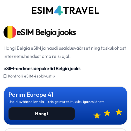
eSIM Belgia jaoks
Hangi Belgia eSIM ja naudi usaldusväärset ning taskukohast
internetiühendust oma reisi ajal.
eSIM-andmesidepaketid Belgia jaoks
Kontrolli eSIM-i sobivust→
Parim Europe 41
Usaldusväärne leviala – reisige muretult, kuhu iganes lähete!
Hangi