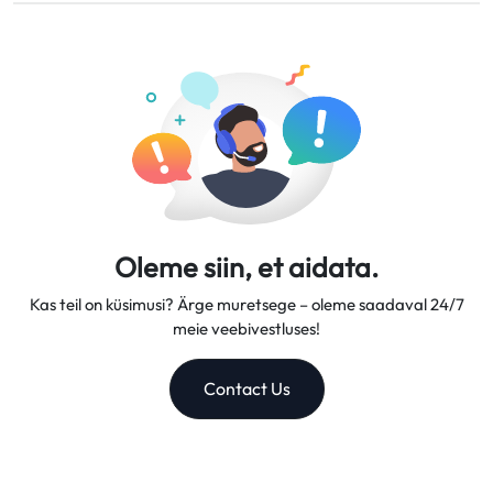
Pakume paindlikke andmeplaane, usaldusväärseid võrgu
tööpäeva jooksul.
kiirusi ja suurepärast kliendituge, muutes meid
usaldusväärseks reisikaaslaseks.
Oleme siin, et aidata.
Kas teil on küsimusi? Ärge muretsege – oleme saadaval 24/7
meie veebivestluses!
Contact Us