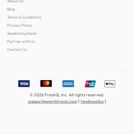
About Us
Blog
Terms & Conditions
Privacy Policy
Seadistusjuhend
Partner with Us
Contact Us
Accepted payment methods: Visa, MasterCard, American E
© 2026 FreshQ, Inc. All rights reserved.
(
)
support@esim4travel.com
Veebivestlus