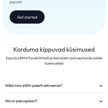
jagada!
Get started
Korduma kippuvad küsimused
Kasuta eSIM4Traveli lihtsalt ja leia kiirelt vastused korduvatele
küsimustele!
Millal minu eSIM-pakett aktiveerub?
See aktiveerub kohe, kui see ühendub toetatud võrguga.
Soovitame see enne reisi paigaldada.
Mis on päevaplaan?