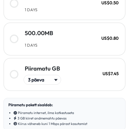
US$0.50
1 DAYS
500.00MB
US$0.80
1 DAYS
Piiramatu GB
US$7.45
Piiramatu pakett sisaldab:
Piiramatu internet, ilma katkestuseta
3 GB kiiret andmemahtu päevas
Kiirus väheneb kuni 1 Mbps pärast kasutamist