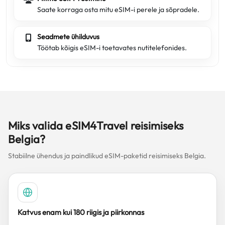
Saate korraga osta mitu eSIM-i perele ja sõpradele.
Seadmete ühilduvus
Töötab kõigis eSIM-i toetavates nutitelefonides.
Miks valida eSIM4Travel reisimiseks
Belgia?
Stabiilne ühendus ja paindlikud eSIM-paketid reisimiseks Belgia.
Katvus enam kui 180 riigis ja piirkonnas