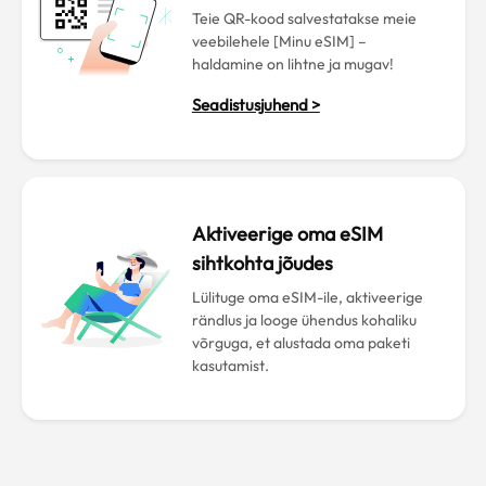
Teie QR-kood salvestatakse meie
veebilehele [Minu eSIM] –
haldamine on lihtne ja mugav!
Seadistusjuhend >
Aktiveerige oma eSIM
sihtkohta jõudes
Lülituge oma eSIM-ile, aktiveerige
rändlus ja looge ühendus kohaliku
võrguga, et alustada oma paketi
kasutamist.