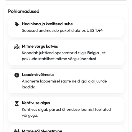
Põhiomadused
Hea hinna ja kvaliteedi suhe
Soodsad andmeside paketid alates US$
1.44
.
Mitme võrgu katvus
Koondab juhtivad operaatorid riigis
Belgia
, et
pakkuda stabiilset mitme võrgu ühendust.
Laadimisvõimalus
Andmete lõppemisel saate neid igal ajal juurde
laadida.
Kehtivuse algus
Kehtivus algab pärast ühenduse loomist toetatud
võrguga.
Mitme eSIM-i ostmine