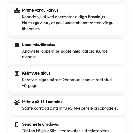
Mitme võrgu katvus
Koondab juhtivad operaatorid riigis
Bosnia ja
Hertsegoviina
, et pakkuda stabiilset mitme võrgu
ühendust.
Laadimisvõimalus
Andmete lõppemisel saate neid igal ajal juurde
laadida.
Kehtivuse algus
Kehtivus algab pärast ühenduse loomist toetatud
võrguga.
Mitme eSIM-i ostmine
Saate korraga osta mitu eSIM-i perele ja sõpradele.
Seadmete ühilduvus
Töötab kõigis eSIM-i toetavates nutitelefonides.