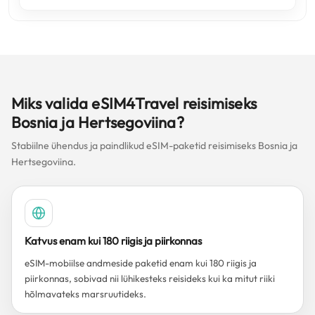
Miks valida eSIM4Travel reisimiseks
Bosnia ja Hertsegoviina?
Stabiilne ühendus ja paindlikud eSIM-paketid reisimiseks Bosnia ja
Hertsegoviina.
Katvus enam kui 180 riigis ja piirkonnas
eSIM-mobiilse andmeside paketid enam kui 180 riigis ja
piirkonnas, sobivad nii lühikesteks reisideks kui ka mitut riiki
hõlmavateks marsruutideks.