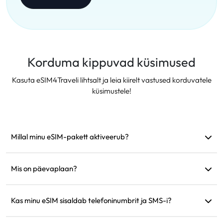
Korduma kippuvad küsimused
Kasuta eSIM4Traveli lihtsalt ja leia kiirelt vastused korduvatele
küsimustele!
Millal minu eSIM-pakett aktiveerub?
See aktiveerub kohe, kui see ühendub toetatud võrguga.
Soovitame see enne reisi paigaldada.
Mis on päevaplaan?
Näiteks: kui aktiveerida kell 9.00, kestab see järgmise päevani
kell 9.00. Kui päeva andmemaht saab täis, langeb kiirus 128
Kas minu eSIM sisaldab telefoninumbrit ja SMS-i?
kbps-ni, nii et te ei pea muretsema andmete korraga
Pakume ainult andmesideteenuseid, kuid saate suhtlemiseks
lõppemise pärast.