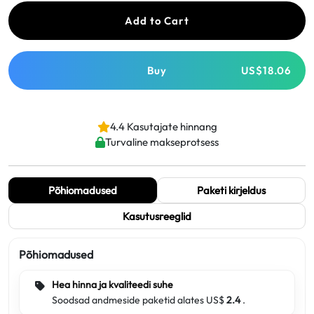
Add to Cart
Buy
US$18.06
4.4 Kasutajate hinnang
Turvaline makseprotsess
Põhiomadused
Paketi kirjeldus
Kasutusreeglid
Põhiomadused
Hea hinna ja kvaliteedi suhe
Soodsad andmeside paketid alates US$
2.4
.