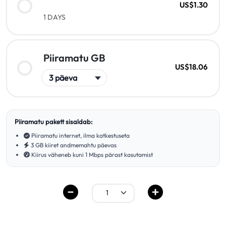
US$1.30
1 DAYS
Piiramatu GB
US$18.06
Piiramatu pakett sisaldab:
Piiramatu internet, ilma katkestuseta
3 GB kiiret andmemahtu päevas
Kiirus väheneb kuni 1 Mbps pärast kasutamist