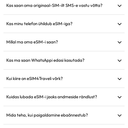
kasutada rakendusi nagu WhatsApp.
Kas saan oma originaal-SIM-ilt SMS-e vastu võtta?
Jah, saate aktiveerida nii eSIM-i kui ka oma originaal-SIM-i
korraga, et reisides näiteks krediitkaarditeavitusi vastu võtta.
Kas minu telefon ühildub eSIM-iga?
Külastage meie ühilduvuse kontrollimise lehte, et kiiresti
kinnitada, kas teie seade toetab eSIM-i.
Millal ma oma eSIM-i saan?
Pärast ostu pääsete kohe oma eSIM-ile juurde veebilehe
jaotises 'Minu eSIM'.
Kas ma saan WhatsAppi edasi kasutada?
Jah, teie WhatsAppi number, kontaktid ja vestlused jäävad
samaks.
Kui kiire on eSIM4Traveli võrk?
Toetatud võrgu kiirust saate näha toote üksikasjades. Võrgu
tugevus sõltub kohalikust teenusepakkujast.
Kuidas lubada eSIM-i jaoks andmeside rändlust?
Minge oma seadme seadistustesse, avage 'Mobiilside' või
'Mobiiliteenus' ja lubage 'Andmeside rändlus'.
Mida teha, kui paigaldamine ebaõnnestub?
Kontrollige, kas eSIM on teie seadmesse juba paigaldatud,