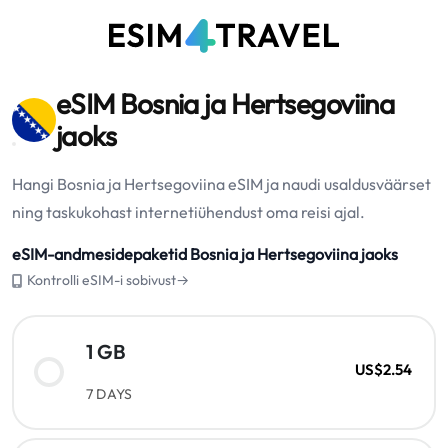
eSIM Bosnia ja Hertsegoviina
jaoks
Hangi Bosnia ja Hertsegoviina eSIM ja naudi usaldusväärset
ning taskukohast internetiühendust oma reisi ajal.
eSIM-andmesidepaketid Bosnia ja Hertsegoviina jaoks
Kontrolli eSIM-i sobivust→
1 GB
US$2.54
7 DAYS