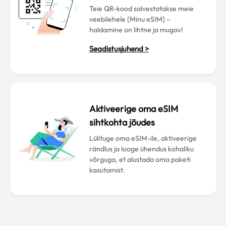
Teie QR-kood salvestatakse meie
veebilehele [Minu eSIM] –
haldamine on lihtne ja mugav!
Seadistusjuhend >
Aktiveerige oma eSIM
sihtkohta jõudes
Lülituge oma eSIM-ile, aktiveerige
rändlus ja looge ühendus kohaliku
võrguga, et alustada oma paketi
kasutamist.