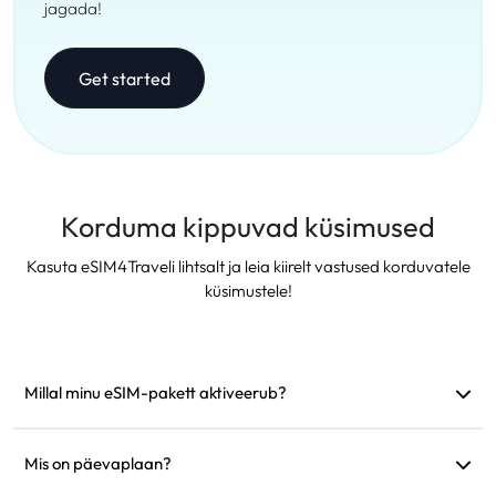
jagada!
Get started
Korduma kippuvad küsimused
Kasuta eSIM4Traveli lihtsalt ja leia kiirelt vastused korduvatele
küsimustele!
Millal minu eSIM-pakett aktiveerub?
See aktiveerub kohe, kui see ühendub toetatud võrguga.
Soovitame see enne reisi paigaldada.
Mis on päevaplaan?