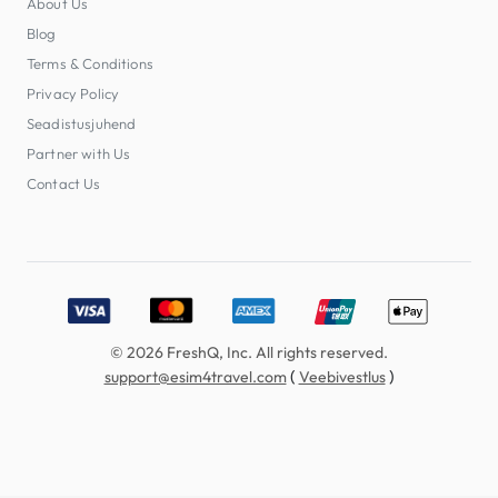
About Us
Blog
Terms & Conditions
Privacy Policy
Seadistusjuhend
Partner with Us
Contact Us
Accepted payment methods: Visa, MasterCard, American E
© 2026 FreshQ, Inc. All rights reserved.
(
)
support@esim4travel.com
Veebivestlus