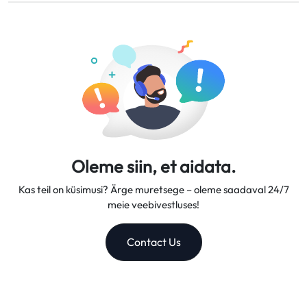
Pakume paindlikke andmeplaane, usaldusväärseid võrgu
tööpäeva jooksul.
kiirusi ja suurepärast kliendituge, muutes meid
usaldusväärseks reisikaaslaseks.
Oleme siin, et aidata.
Kas teil on küsimusi? Ärge muretsege – oleme saadaval 24/7
meie veebivestluses!
Contact Us