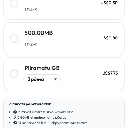
US$0.50
1 DAYS
500.00MB
US$0.80
1 DAYS
Piiramatu GB
US$7.73
Piiramatu pakett sisaldab:
Piiramatu internet, ilma katkestuseta
3 GB kiiret andmemahtu päevas
Kiirus väheneb kuni 1 Mbps pärast kasutamist