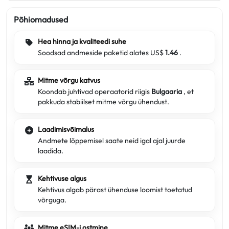
Põhiomadused
Hea hinna ja kvaliteedi suhe
Soodsad andmeside paketid alates US$
1.46
.
Mitme võrgu katvus
Koondab juhtivad operaatorid riigis
Bulgaaria
, et
pakkuda stabiilset mitme võrgu ühendust.
Laadimisvõimalus
Andmete lõppemisel saate neid igal ajal juurde
laadida.
Kehtivuse algus
Kehtivus algab pärast ühenduse loomist toetatud
võrguga.
Mitme eSIM-i ostmine