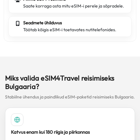
Saate korraga osta mitu eSIM-i perele ja sõpradele.
Seadmete ühilduvus
Töötab kõigis eSIM-i toetavates nutitelefonides.
Miks valida eSIM4Travel reisimiseks
Bulgaaria?
Stabiilne ühendus ja paindlikud eSIM-paketid reisimiseks Bulgaaria.
Katvus enam kui 180 riigis ja piirkonnas