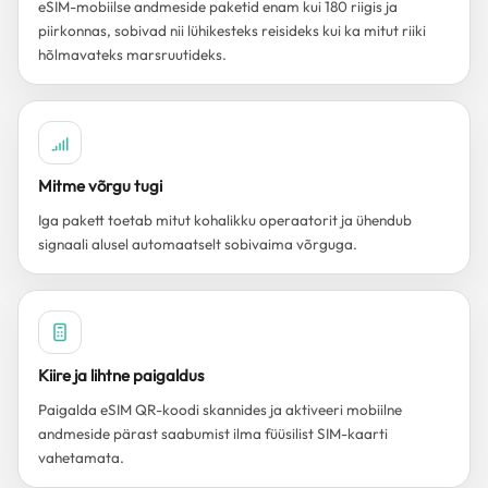
eSIM-mobiilse andmeside paketid enam kui 180 riigis ja
piirkonnas, sobivad nii lühikesteks reisideks kui ka mitut riiki
hõlmavateks marsruutideks.
Mitme võrgu tugi
Iga pakett toetab mitut kohalikku operaatorit ja ühendub
signaali alusel automaatselt sobivaima võrguga.
Kiire ja lihtne paigaldus
Paigalda eSIM QR-koodi skannides ja aktiveeri mobiilne
andmeside pärast saabumist ilma füüsilist SIM-kaarti
vahetamata.