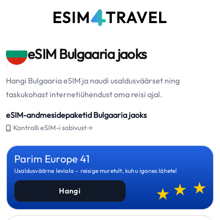
eSIM Bulgaaria jaoks
Hangi Bulgaaria eSIM ja naudi usaldusväärset ning
taskukohast internetiühendust oma reisi ajal.
eSIM-andmesidepaketid Bulgaaria jaoks
Kontrolli eSIM-i sobivust→
Parim Europe 41
Usaldusväärne leviala – reisige muretult, kuhu iganes lähete!
Hangi