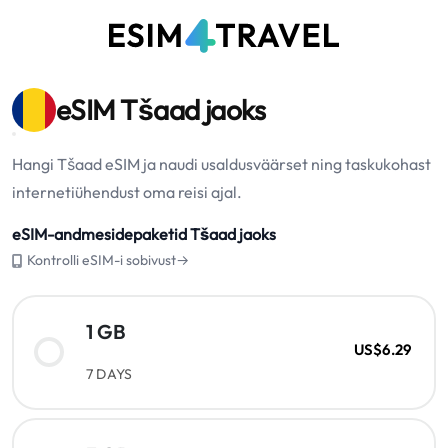
eSIM Tšaad jaoks
Hangi Tšaad eSIM ja naudi usaldusväärset ning taskukohast
internetiühendust oma reisi ajal.
eSIM-andmesidepaketid Tšaad jaoks
Kontrolli eSIM-i sobivust→
1 GB
US$6.29
7 DAYS