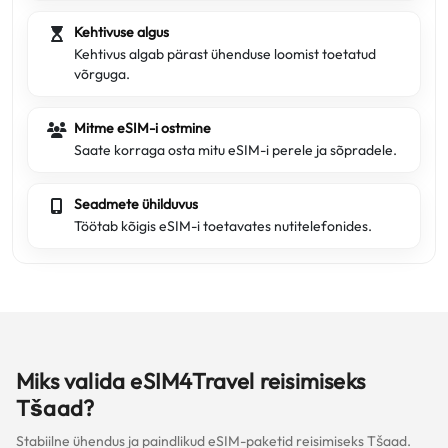
Kehtivuse algus
Kehtivus algab pärast ühenduse loomist toetatud
võrguga.
Mitme eSIM-i ostmine
Saate korraga osta mitu eSIM-i perele ja sõpradele.
Seadmete ühilduvus
Töötab kõigis eSIM-i toetavates nutitelefonides.
Miks valida eSIM4Travel reisimiseks
Tšaad?
Stabiilne ühendus ja paindlikud eSIM-paketid reisimiseks Tšaad.