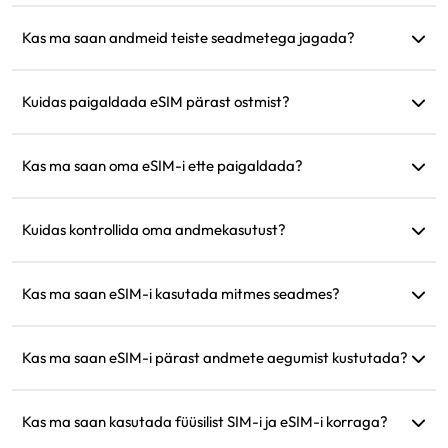
Jah, saate osta uue plaani, mis aktiveerub automaatselt
pärast praeguse plaani aegumist.
Kas ma saan andmeid teiste seadmetega jagada?
Jah, saate oma võrku teiste seadmetega jagada ja
andmekasutus on sama, mis teie telefonis.
Kuidas paigaldada eSIM pärast ostmist?
Minge veebisaidi jaotisesse 'Minu eSIM' ja järgige
paigaldusjuhiseid.
Kas ma saan oma eSIM-i ette paigaldada?
Jah, soovitame selle paigaldada ja seadistada enne reisi, et
saaksite seda kohe saabumisel kasutada.
Kuidas kontrollida oma andmekasutust?
Saate kontrollida oma andmekasutust veebisaidi jaotises
'Minu eSIM'.
Kas ma saan eSIM-i kasutada mitmes seadmes?
Ei, iga eSIM-i saab paigaldada ainult ühte seadmesse.
Ülekannete jaoks võtke ühendust klienditoega.
Kas ma saan eSIM-i pärast andmete aegumist kustutada?
Jah, kuid saate selle ka alles hoida, et tulevasteks reisideks
samasse piirkonda juurde laadida.
Kas ma saan kasutada füüsilist SIM-i ja eSIM-i korraga?