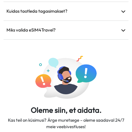
Jah, kuid aktiveerige mobiilandmed ainult eSIM-is, et vältida
füüsilise SIM-i täiendavaid rändlustasusid.
Kuidas taotleda tagasimakset?
Kui teie seade ei ühildu, reis tühistatakse või ilmnevad
tehnilised probleemid, saate taotleda tagasimakset.
Miks valida eSIM4Travel?
Tagasimaksed kantakse teie algsele maksekontole 5–7
Pakume paindlikke andmeplaane, usaldusväärseid võrgu
tööpäeva jooksul.
kiirusi ja suurepärast kliendituge, muutes meid
usaldusväärseks reisikaaslaseks.
Oleme siin, et aidata.
Kas teil on küsimusi? Ärge muretsege – oleme saadaval 24/7
meie veebivestluses!