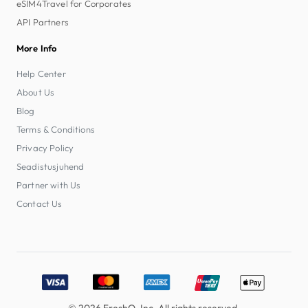
eSIM4Travel for Corporates
API Partners
More Info
Help Center
About Us
Blog
Terms & Conditions
Privacy Policy
Seadistusjuhend
Partner with Us
Contact Us
Accepted payment methods: Visa, MasterCard, American E
© 2026 FreshQ, Inc. All rights reserved.