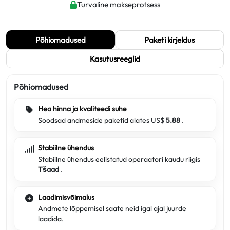
Turvaline makseprotsess
Põhiomadused
Paketi kirjeldus
Kasutusreeglid
Põhiomadused
Hea hinna ja kvaliteedi suhe
Soodsad andmeside paketid alates US$
5.88
.
Stabiilne ühendus
Stabiilne ühendus eelistatud operaatori kaudu riigis
Tšaad
.
Laadimisvõimalus
Andmete lõppemisel saate neid igal ajal juurde
laadida.