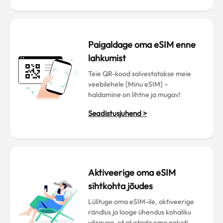
Paigaldage oma eSIM enne
lahkumist
Teie QR-kood salvestatakse meie
veebilehele [Minu eSIM] –
haldamine on lihtne ja mugav!
Seadistusjuhend >
Aktiveerige oma eSIM
sihtkohta jõudes
Lülituge oma eSIM-ile, aktiveerige
rändlus ja looge ühendus kohaliku
võrguga, et alustada oma paketi