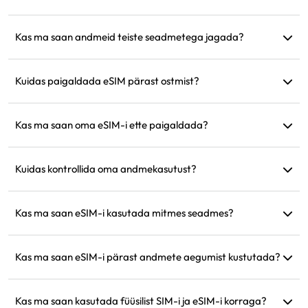
internetiühenduse loomiseks.
Jah, saate osta uue plaani, mis aktiveerub automaatselt
pärast praeguse plaani aegumist.
Kas ma saan andmeid teiste seadmetega jagada?
Jah, saate oma võrku teiste seadmetega jagada ja
andmekasutus on sama, mis teie telefonis.
Kuidas paigaldada eSIM pärast ostmist?
Minge veebisaidi jaotisesse 'Minu eSIM' ja järgige
paigaldusjuhiseid.
Kas ma saan oma eSIM-i ette paigaldada?
Jah, soovitame selle paigaldada ja seadistada enne reisi, et
saaksite seda kohe saabumisel kasutada.
Kuidas kontrollida oma andmekasutust?
Saate kontrollida oma andmekasutust veebisaidi jaotises
'Minu eSIM'.
Kas ma saan eSIM-i kasutada mitmes seadmes?
Ei, iga eSIM-i saab paigaldada ainult ühte seadmesse.
Ülekannete jaoks võtke ühendust klienditoega.
Kas ma saan eSIM-i pärast andmete aegumist kustutada?
Jah, kuid saate selle ka alles hoida, et tulevasteks reisideks
samasse piirkonda juurde laadida.
Kas ma saan kasutada füüsilist SIM-i ja eSIM-i korraga?