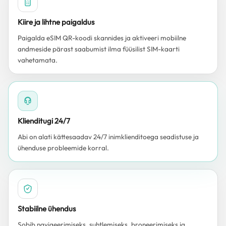
Kiire ja lihtne paigaldus
Paigalda eSIM QR-koodi skannides ja aktiveeri mobiilne
andmeside pärast saabumist ilma füüsilist SIM-kaarti
vahetamata.
Klienditugi 24/7
Abi on alati kättesaadav 24/7 inimklienditoega seadistuse ja
ühenduse probleemide korral.
Stabiilne ühendus
Sobib navigeerimiseks, suhtlemiseks, broneerimiseks ja