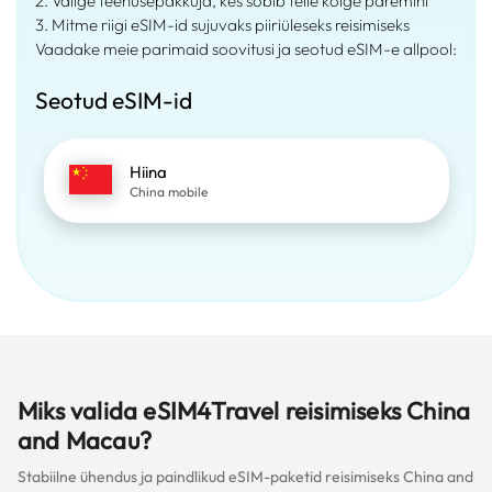
2. Valige teenusepakkuja, kes sobib teile kõige paremini
3. Mitme riigi eSIM-id sujuvaks piiriüleseks reisimiseks
Vaadake meie parimaid soovitusi ja seotud eSIM-e allpool:
Seotud eSIM-id
Hiina
China mobile
Miks valida eSIM4Travel reisimiseks China
and Macau?
Stabiilne ühendus ja paindlikud eSIM-paketid reisimiseks China and