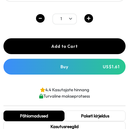
Add to Cart
Buy
US$1.61
4.4 Kasutajate hinnang
Turvaline makseprotsess
Põhiomadused
Paketi kirjeldus
Kasutusreeglid