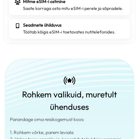
Mitme eSIM-i ostmine
Saate korraga osta mitu eSIM-i perele ja sõpradele.
Seadmete ühilduvus
Töötab kõigis eSIM-i toetavates nutitelefonides.
Rohkem valikuid, muretult
ühenduses
Parandage oma reisikogemust koos:
1. Rohkem võrke, parem leviala