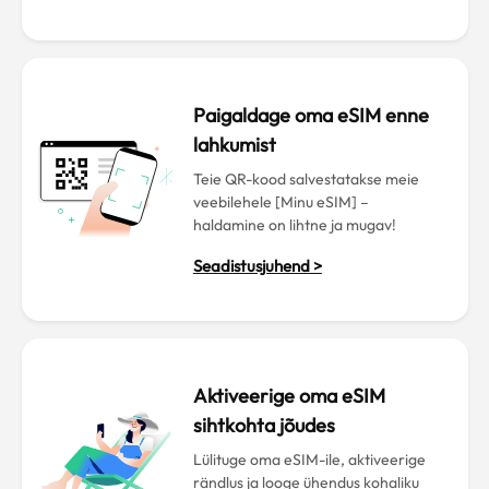
Paigaldage oma eSIM enne
lahkumist
Teie QR-kood salvestatakse meie
veebilehele [Minu eSIM] –
haldamine on lihtne ja mugav!
Seadistusjuhend >
Aktiveerige oma eSIM
sihtkohta jõudes
Lülituge oma eSIM-ile, aktiveerige
rändlus ja looge ühendus kohaliku