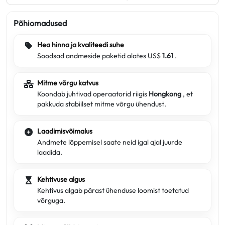
Põhiomadused
Hea hinna ja kvaliteedi suhe
Soodsad andmeside paketid alates US$
1.61
.
Mitme võrgu katvus
Koondab juhtivad operaatorid riigis
Hongkong
, et
pakkuda stabiilset mitme võrgu ühendust.
Laadimisvõimalus
Andmete lõppemisel saate neid igal ajal juurde
laadida.
Kehtivuse algus
Kehtivus algab pärast ühenduse loomist toetatud
võrguga.