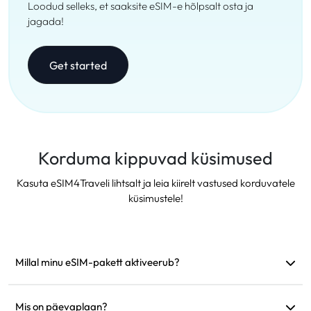
Loodud selleks, et saaksite eSIM-e hõlpsalt osta ja
jagada!
Get started
Korduma kippuvad küsimused
Kasuta eSIM4Traveli lihtsalt ja leia kiirelt vastused korduvatele
küsimustele!
Millal minu eSIM-pakett aktiveerub?
See aktiveerub kohe, kui see ühendub toetatud võrguga.
Soovitame see enne reisi paigaldada.
Mis on päevaplaan?