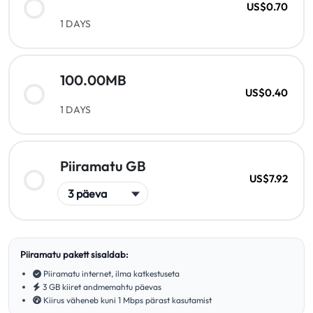
US$0.70
1 DAYS
100.00MB
US$0.40
1 DAYS
Piiramatu GB
US$7.92
Piiramatu pakett sisaldab:
Piiramatu internet, ilma katkestuseta
3 GB kiiret andmemahtu päevas
Kiirus väheneb kuni 1 Mbps pärast kasutamist