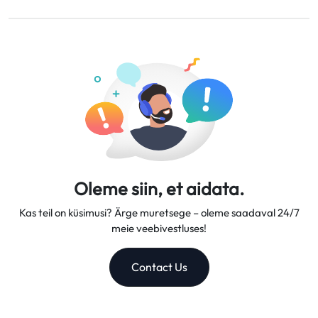
Tagasimaksed kantakse teie algsele maksekontole 5–7
Pakume paindlikke andmeplaane, usaldusväärseid võrgu
tööpäeva jooksul.
kiirusi ja suurepärast kliendituge, muutes meid
usaldusväärseks reisikaaslaseks.
Oleme siin, et aidata.
Kas teil on küsimusi? Ärge muretsege – oleme saadaval 24/7
meie veebivestluses!
Contact Us