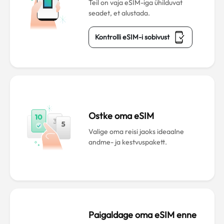
Teil on vaja eSIM-iga ühilduvat
seadet, et alustada.
Kontrolli eSIM-i sobivust
Ostke oma eSIM
Valige oma reisi jaoks ideaalne
andme- ja kestvuspakett.
Paigaldage oma eSIM enne