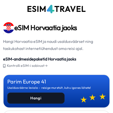
eSIM Horvaatia jaoks
Hangi Horvaatia eSIM ja naudi usaldusväärset ning
taskukohast internetiühendust oma reisi ajal.
eSIM-andmesidepaketid Horvaatia jaoks
Kontrolli eSIM-i sobivust→
Parim Europe 41
Usaldusväärne leviala – reisige muretult, kuhu iganes lähete!
Hangi