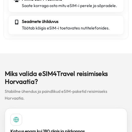
Saate korraga osta mitu eSIM-i perele ja sõpradele.
Seadmete ühilduvus
Töötab kõigis eSIM-i toetavates nutitelefonides.
Miks valida eSIM4Travel reisimiseks
Horvaatia?
Stabiilne ühendus ja paindlikud eSIM-paketid reisimiseks
Horvaatia.
Katvus enam kui 180 riigis ja piirkonnas