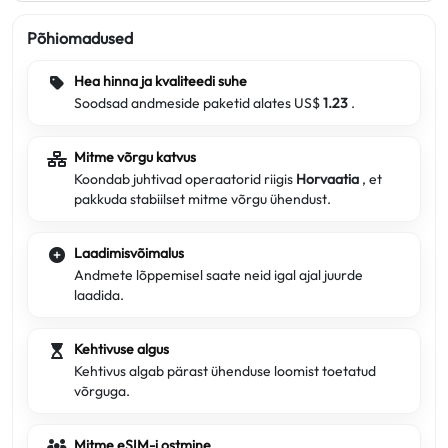
Põhiomadused
Hea hinna ja kvaliteedi suhe
Soodsad andmeside paketid alates US$
1.23
.
Mitme võrgu katvus
Koondab juhtivad operaatorid riigis
Horvaatia
, et
pakkuda stabiilset mitme võrgu ühendust.
Laadimisvõimalus
Andmete lõppemisel saate neid igal ajal juurde
laadida.
Kehtivuse algus
Kehtivus algab pärast ühenduse loomist toetatud
võrguga.
Mitme eSIM-i ostmine