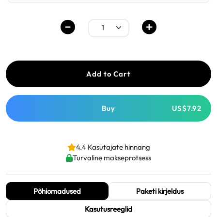
Add to Cart
Buy
US$7.92
4.4 Kasutajate hinnang
Turvaline makseprotsess
Põhiomadused
Paketi kirjeldus
Kasutusreeglid