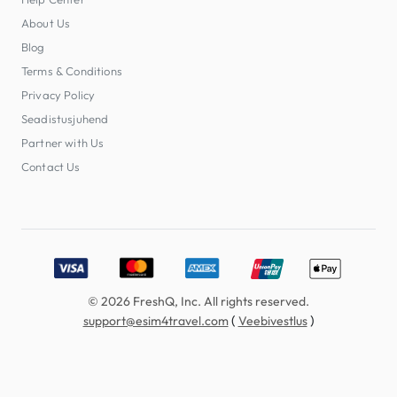
About Us
Blog
Terms & Conditions
Privacy Policy
Seadistusjuhend
Partner with Us
Contact Us
Accepted payment methods: Visa, MasterCard, American E
© 2026 FreshQ, Inc. All rights reserved.
(
)
support@esim4travel.com
Veebivestlus