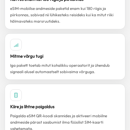
eSIM-mobiilse andmeside paketid enam kui 180 riigis ja
piirkonnas, sobivad nii lühikesteks reisideks kui ka mitut riiki
hõlmavateks marsruutideks.
Mitme võrgu tugi
Iga pakett toetab mitut kohalikku operaatorit ja ühendub
signaali alusel automaatselt sobivaima võrguga.
Kiire ja lihtne paigaldus
Paigalda eSIM QR-koodi skannides ja aktiveeri mobiilne
andmeside pärast saabumist ilma füüsilist SIM-kaarti
vahetamata.