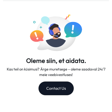
Pakume paindlikke andmeplaane, usaldusväärseid võrgu
tööpäeva jooksul.
kiirusi ja suurepärast kliendituge, muutes meid
usaldusväärseks reisikaaslaseks.
Oleme siin, et aidata.
Kas teil on küsimusi? Ärge muretsege – oleme saadaval 24/7
meie veebivestluses!
Contact Us