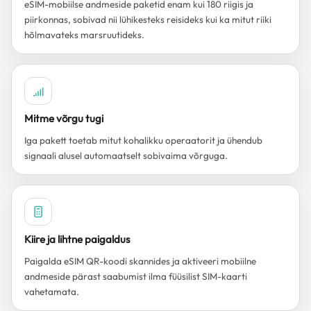
eSIM-mobiilse andmeside paketid enam kui 180 riigis ja
piirkonnas, sobivad nii lühikesteks reisideks kui ka mitut riiki
hõlmavateks marsruutideks.
Mitme võrgu tugi
Iga pakett toetab mitut kohalikku operaatorit ja ühendub
signaali alusel automaatselt sobivaima võrguga.
Kiire ja lihtne paigaldus
Paigalda eSIM QR-koodi skannides ja aktiveeri mobiilne
andmeside pärast saabumist ilma füüsilist SIM-kaarti
vahetamata.