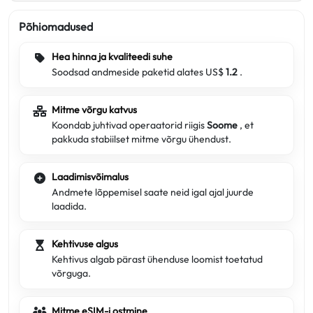
Põhiomadused
Hea hinna ja kvaliteedi suhe
Soodsad andmeside paketid alates US$
1.2
.
Mitme võrgu katvus
Koondab juhtivad operaatorid riigis
Soome
, et
pakkuda stabiilset mitme võrgu ühendust.
Laadimisvõimalus
Andmete lõppemisel saate neid igal ajal juurde
laadida.
Kehtivuse algus
Kehtivus algab pärast ühenduse loomist toetatud
võrguga.
Mitme eSIM-i ostmine