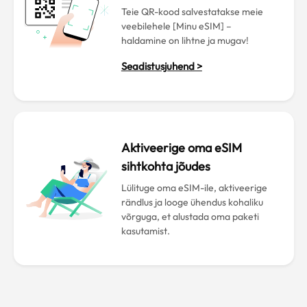
Teie QR-kood salvestatakse meie
veebilehele [Minu eSIM] –
haldamine on lihtne ja mugav!
Seadistusjuhend >
Aktiveerige oma eSIM
sihtkohta jõudes
Lülituge oma eSIM-ile, aktiveerige
rändlus ja looge ühendus kohaliku
võrguga, et alustada oma paketi
kasutamist.