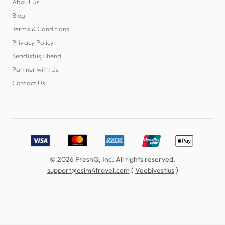
About Us
Blog
Terms & Conditions
Privacy Policy
Seadistusjuhend
Partner with Us
Contact Us
Accepted payment methods: Visa, MasterCard, American E
© 2026 FreshQ, Inc. All rights reserved.
(
)
support@esim4travel.com
Veebivestlus