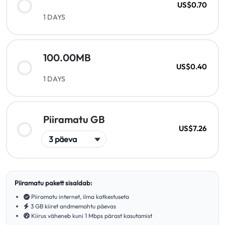
US$0.70
1 DAYS
100.00MB
US$0.40
1 DAYS
Piiramatu GB
US$7.26
Piiramatu pakett sisaldab:
Piiramatu internet, ilma katkestuseta
3 GB kiiret andmemahtu päevas
Kiirus väheneb kuni 1 Mbps pärast kasutamist