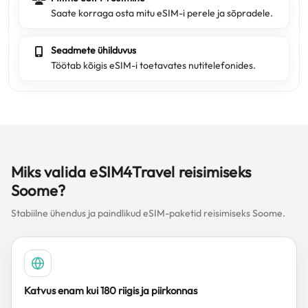
Saate korraga osta mitu eSIM-i perele ja sõpradele.
Seadmete ühilduvus
Töötab kõigis eSIM-i toetavates nutitelefonides.
Miks valida eSIM4Travel reisimiseks
Soome?
Stabiilne ühendus ja paindlikud eSIM-paketid reisimiseks Soome.
Katvus enam kui 180 riigis ja piirkonnas