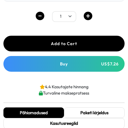
Add to Cart
Buy
US$7.26
4.4 Kasutajate hinnang
Turvaline makseprotsess
Põhiomadused
Paketi kirjeldus
Kasutusreeglid