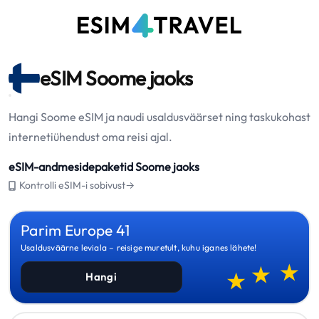
eSIM Soome jaoks
Hangi Soome eSIM ja naudi usaldusväärset ning taskukohast
internetiühendust oma reisi ajal.
eSIM-andmesidepaketid Soome jaoks
Kontrolli eSIM-i sobivust→
Parim Europe 41
Usaldusväärne leviala – reisige muretult, kuhu iganes lähete!
Hangi