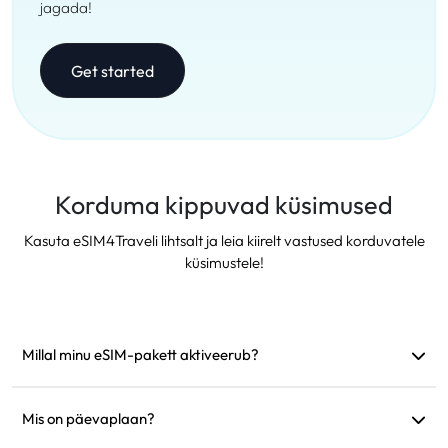
jagada!
Get started
Korduma kippuvad küsimused
Kasuta eSIM4Traveli lihtsalt ja leia kiirelt vastused korduvatele
küsimustele!
Millal minu eSIM-pakett aktiveerub?
See aktiveerub kohe, kui see ühendub toetatud võrguga.
Soovitame see enne reisi paigaldada.
Mis on päevaplaan?